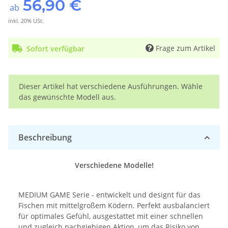
56,90 €
ab
inkl. 20% USt.
Frage zum Artikel
Sofort verfügbar
x
Dieser Artikel hat verschiedene Ausführungen. Wähle
das gewünschte Modell aus.
Beschreibung
Verschiedene Modelle!
MEDIUM GAME Serie - entwickelt und designt für das
Fischen mit mittelgroßem Ködern. Perfekt ausbalanciert
für optimales Gefühl, ausgestattet mit einer schnellen
und zugleich nachgiebigen Aktion, um das Risiko von