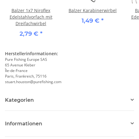
Balzer 1x7 Niroflex
Balzer Karabinerwirbel
B
Edelstahlvorfach mit
Ede
1,49 €
*
Dreifachwirbel
2,79 €
*
Herstellerinformationen:
Pure Fishing Europe SAS
65 Avenue Kleber
Île-de-France
Paris, Frankreich, 75116
stuart.houston@purefishing.com
Kategorien
Informationen