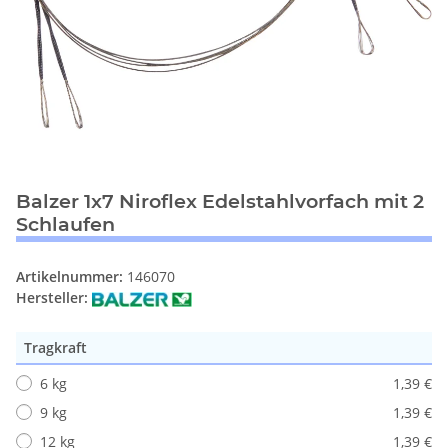
Balzer 1x7 Niroflex Edelstahlvorfach mit 2
Schlaufen
Artikelnummer:
146070
Hersteller:
Tragkraft
6 kg
1,39 €
9 kg
1,39 €
12 kg
1,39 €