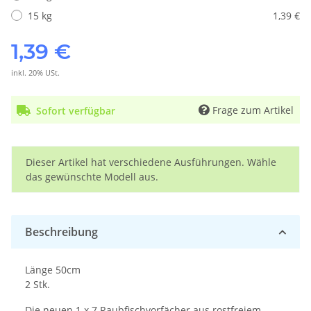
15 kg
1,39 €
1,39 €
inkl. 20% USt.
Frage zum Artikel
Sofort verfügbar
x
Dieser Artikel hat verschiedene Ausführungen. Wähle
das gewünschte Modell aus.
Beschreibung
Länge 50cm
2 Stk.
Die neuen 1 x 7 Raubfischvorfächer aus rostfreiem