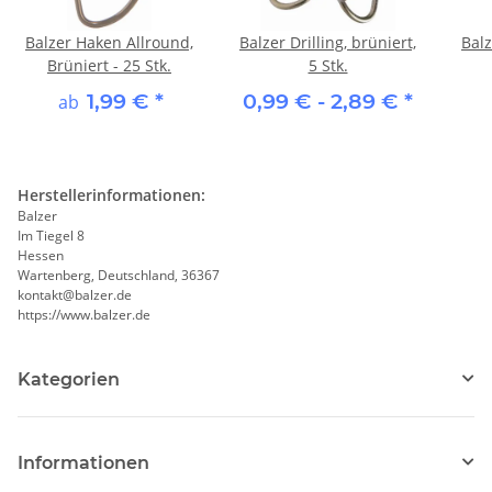
Balzer Haken Allround,
Balzer Drilling, brüniert,
Bal
Brüniert - 25 Stk.
5 Stk.
1,99 €
*
0,99 € -
2,89 €
*
ab
Herstellerinformationen:
Balzer
Im Tiegel 8
Hessen
Wartenberg, Deutschland, 36367
kontakt@balzer.de
https://www.balzer.de
Kategorien
Informationen