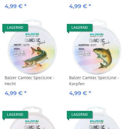
4,99 €
*
4,99 €
*
LAGERND
LAGERND
Balzer Camtec SpeciLine -
Balzer Camtec SpeciLine -
Hecht
Karpfen
4,99 €
*
4,99 €
*
LAGERND
LAGERND