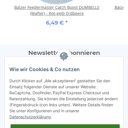
Balzer Feedermaster Catch Boost DUMBELLS
Balzer
(Wafter) - Rot-gelb Erdbeere
6,49 €
*
Newsletter Abonnieren
Bitte sendet mir entsprechend eurer
Datenschutzerklärung
Wie wir Cookies & Co nutzen
regelmäßig Infos zu euren Aktionen per E-Mail zu.
Durch Klicken auf „Alle akzeptieren“ gestatten Sie den
Abonnieren
Einsatz folgender Dienste auf unserer Website:
ReCaptcha, Doofinder, PayPal Express Checkout und
Spamschutz aktiv
Ratenzahlung. Sie können die Einstellung jederzeit ändern
(Fingerabdruck-Icon links unten). Weitere Details finden
Sie unter
Konfigurieren
und in unserer
Gesetzliche Informationen
Datenschutzerklärung
.