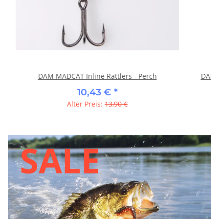
DAM MADCAT Inline Rattlers - Perch
DAM 
10,43 €
*
Alter Preis:
13,90 €