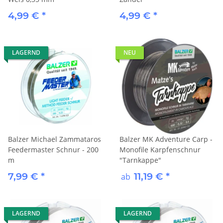
4,99 €
*
4,99 €
*
LAGERND
NEU
Balzer Michael Zammataros
Balzer MK Adventure Carp -
Feedermaster Schnur - 200
Monofile Karpfenschnur
m
"Tarnkappe"
7,99 €
*
11,19 €
*
ab
LAGERND
LAGERND