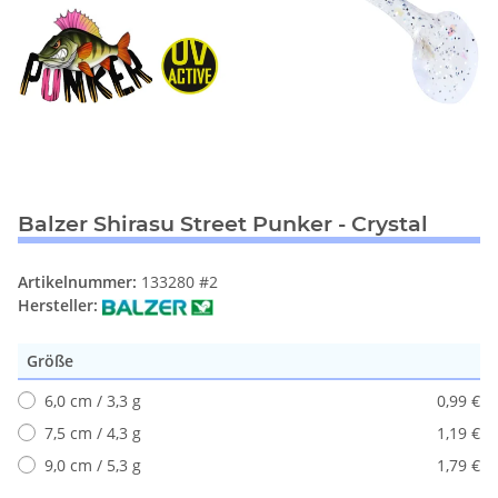
Balzer Shirasu Street Punker - Crystal
Artikelnummer:
133280 #2
Hersteller:
Größe
6,0 cm / 3,3 g
0,99 €
7,5 cm / 4,3 g
1,19 €
9,0 cm / 5,3 g
1,79 €