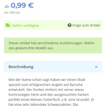
0,99 €
ab
inkl. 20% USt.
Frage zum Artikel
Sofort verfügbar
x
Dieser Artikel hat verschiedene Ausführungen. Wähle
das gewünschte Modell aus.
Beschreibung
Wie der Name schon sagt haben wir einen Shad
speziell zum erfolgreichen Angeln auf Barsche
entwickelt. Der Punker imitiert mit seiner etwas
hochrückigen Form und den ausgesuchten Farben
perfekt einen kleinen Futterfisch, z.B. eine Grundel. Er
hat eine sehr lebendige Schwanzaktion. Die