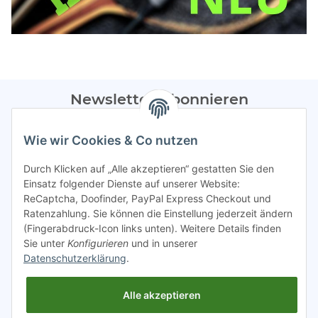
Newsletter Abonnieren
Bitte sendet mir entsprechend eurer
Datenschutzerklärung
Wie wir Cookies & Co nutzen
regelmäßig Infos zu euren Aktionen per E-Mail zu.
Durch Klicken auf „Alle akzeptieren“ gestatten Sie den
Abonnieren
Einsatz folgender Dienste auf unserer Website:
ReCaptcha, Doofinder, PayPal Express Checkout und
Spamschutz aktiv
Ratenzahlung. Sie können die Einstellung jederzeit ändern
(Fingerabdruck-Icon links unten). Weitere Details finden
Sie unter
Konfigurieren
und in unserer
Gesetzliche Informationen
Datenschutzerklärung
.
Alle akzeptieren
INFO