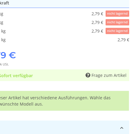
kraft
kg
2,79 €
nicht lagernd
kg
2,79 €
nicht lagernd
 kg
2,79 €
nicht lagernd
 kg
2,79 €
79 €
% USt.
Frage zum Artikel
Sofort verfügbar
eser Artikel hat verschiedene Ausführungen. Wähle das
wünschte Modell aus.