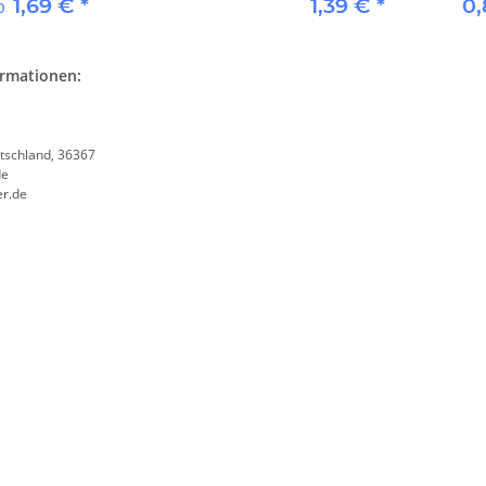
1,69 €
*
1,39 €
*
0
b
ormationen:
tschland, 36367
de
er.de