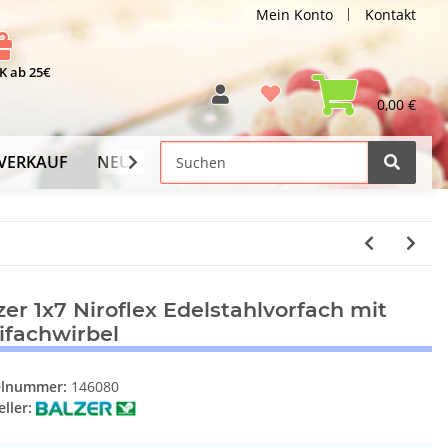
Mein Konto
Kontakt
 ab 25€
0,00 €
VERKAUF
NEU
Versand-Info
zer 1x7 Niroflex Edelstahlvorfach mit
ifachwirbel
elnummer:
146080
ller: