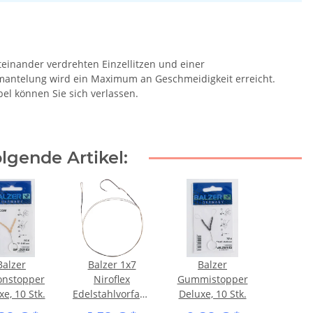
iteinander verdrehten Einzellitzen und einer
mmantelung wird ein Maximum an Geschmeidigkeit erreicht.
el können Sie sich verlassen.
lgende Artikel:
Balzer
Balzer 1x7
Balzer
constopper
Niroflex
Gummistopper
e, 10 Stk.
Edelstahlvorfach
Deluxe, 10 Stk.
mit Einzelhaken