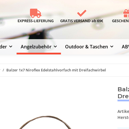
EXPRESS-LIEFERUNG
GRATIS VERSAND ab 69€
GESCHENK
der
Angelzubehör
Outdoor & Taschen
AB
r
Balzer 1x7 Niroflex Edelstahlvorfach mit Dreifachwirbel
Bal
Dre
Artik
Herste