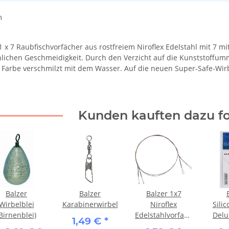
m
 x 7 Raubfischvorfächer aus rostfreiem Niroflex Edelstahl mit 7 m
hlichen Geschmeidigkeit. Durch den Verzicht auf die Kunststoffu
 Farbe verschmilzt mit dem Wasser. Auf die neuen Super-Safe-Wirb
Kunden kauften dazu fo
Balzer
Balzer
Balzer 1x7
Wirbelblei
Karabinerwirbel
Niroflex
Sili
Birnenblei)
Edelstahlvorfach
Delux
1,49 €
*
mit 2 Schlaufen