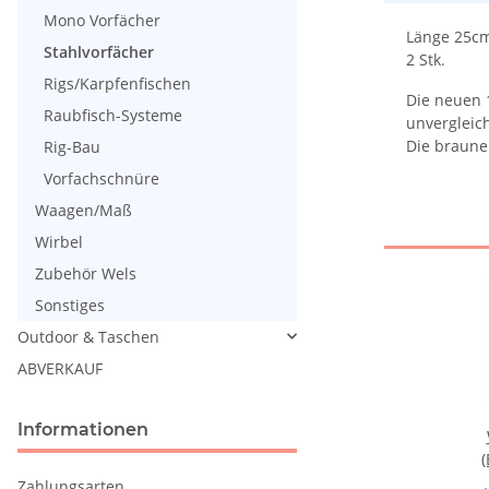
Mono Vorfächer
Länge 25c
Stahlvorfächer
2 Stk.
Rigs/Karpfenfischen
Die neuen 1
Raubfisch-Systeme
unvergleic
Die braune
Rig-Bau
Vorfachschnüre
Waagen/Maß
Wirbel
Zubehör Wels
Sonstiges
Outdoor & Taschen
ABVERKAUF
Informationen
(
Zahlungsarten