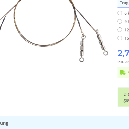
Trag
6 
9 
12
15
2,
inkl. 20
x
Di
ge
bung