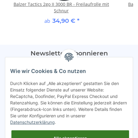
Balzer Tactics 2go II 3000 BR - Freilaufrolle mit
Balz
Schnur
34,90 €
*
ab
Newsletter Abonnieren
Bitte sendet mir entsprechend eurer
Datenschutzerklärung
Wie wir Cookies & Co nutzen
regelmäßig Infos zu euren Aktionen per E-Mail zu.
Durch Klicken auf „Alle akzeptieren“ gestatten Sie den
Abonnieren
Einsatz folgender Dienste auf unserer Website:
ReCaptcha, Doofinder, PayPal Express Checkout und
Spamschutz aktiv
Ratenzahlung. Sie können die Einstellung jederzeit ändern
(Fingerabdruck-Icon links unten). Weitere Details finden
Sie unter
Konfigurieren
und in unserer
Gesetzliche Informationen
Datenschutzerklärung
.