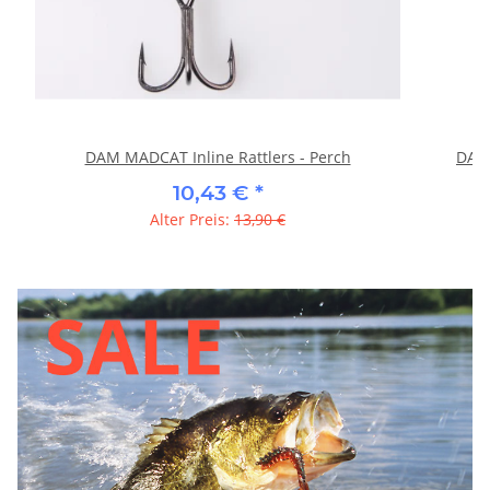
DAM MADCAT Inline Rattlers - Perch
DAM 
10,43 €
*
Alter Preis:
13,90 €