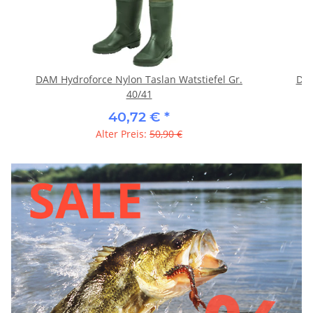
DAM Hydroforce Nylon Taslan Watstiefel Gr.
DAM
40/41
40,72 €
*
Alter Preis:
50,90 €