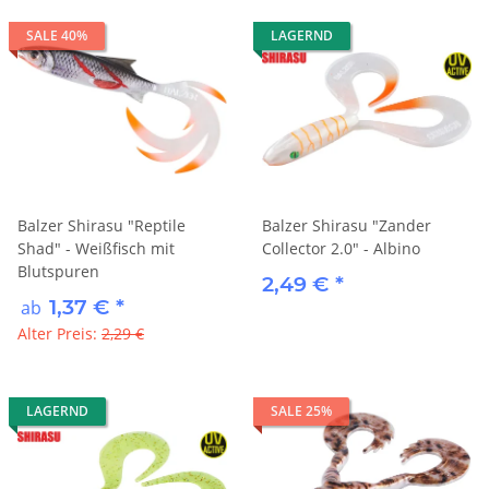
SALE 40%
LAGERND
Balzer Shirasu "Reptile
Balzer Shirasu "Zander
Shad" - Weißfisch mit
Collector 2.0" - Albino
Blutspuren
2,49 €
*
1,37 €
*
ab
Alter Preis:
2,29 €
LAGERND
SALE 25%