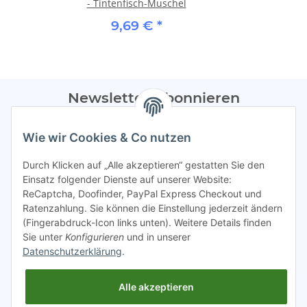
- Tintenfisch-Muschel
9,69 €
*
Newsletter Abonnieren
Bitte sendet mir entsprechend eurer
Datenschutzerklärung
Wie wir Cookies & Co nutzen
regelmäßig Infos zu euren Aktionen per E-Mail zu.
Durch Klicken auf „Alle akzeptieren“ gestatten Sie den
Abonnieren
Einsatz folgender Dienste auf unserer Website:
ReCaptcha, Doofinder, PayPal Express Checkout und
Spamschutz aktiv
Ratenzahlung. Sie können die Einstellung jederzeit ändern
(Fingerabdruck-Icon links unten). Weitere Details finden
Sie unter
Konfigurieren
und in unserer
Gesetzliche Informationen
Datenschutzerklärung
.
Alle akzeptieren
INFO