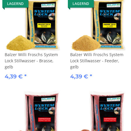
LAGERND
LAGERND
Balzer Willi Froschs System
Balzer Willi Froschs System
Lock Stillwasser - Brasse,
Lock Stillwasser - Feeder,
gelb
gelb
4,39 €
*
4,39 €
*