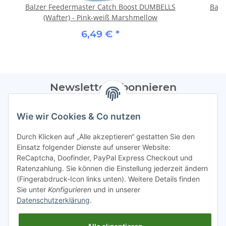
Balzer Feedermaster Catch Boost DUMBELLS
Balz
(Wafter) - Pink-weiß Marshmellow
6,49 €
*
Newsletter Abonnieren
Bitte sendet mir entsprechend eurer
Datenschutzerklärung
Wie wir Cookies & Co nutzen
regelmäßig Infos zu euren Aktionen per E-Mail zu.
Durch Klicken auf „Alle akzeptieren“ gestatten Sie den
Abonnieren
Einsatz folgender Dienste auf unserer Website:
ReCaptcha, Doofinder, PayPal Express Checkout und
Spamschutz aktiv
Ratenzahlung. Sie können die Einstellung jederzeit ändern
(Fingerabdruck-Icon links unten). Weitere Details finden
Sie unter
Konfigurieren
und in unserer
Gesetzliche Informationen
Datenschutzerklärung
.