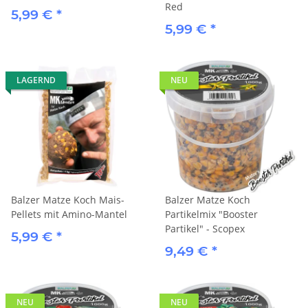
Red
5,99 €
*
5,99 €
*
LAGERND
NEU
Balzer Matze Koch Mais-
Balzer Matze Koch
Pellets mit Amino-Mantel
Partikelmix "Booster
Partikel" - Scopex
5,99 €
*
9,49 €
*
NEU
NEU