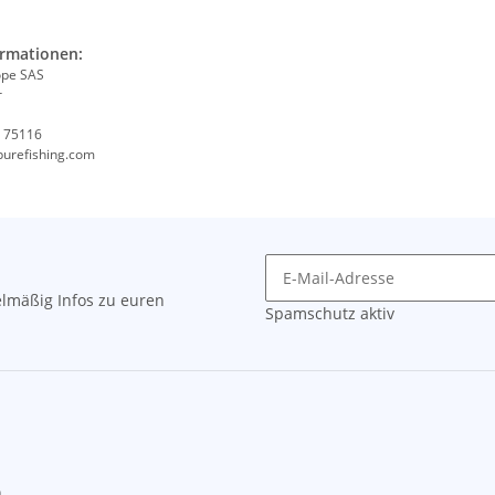
ormationen:
ope SAS
r
, 75116
purefishing.com
lmäßig Infos zu euren
Spamschutz aktiv
n