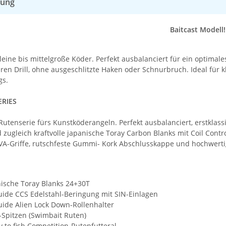
bung
Baitcast Modell!
leine bis mittelgroße Köder. Perfekt ausbalanciert für ein optimale
ren Drill, ohne ausgeschlitzte Haken oder Schnurbruch. Ideal für k
gs.
ERIES
utenserie fürs Kunstköderangeln. Perfekt ausbalanciert, erstklas
d zugleich kraftvolle japanische Toray Carbon Blanks mit Coil Con
VA-Griffe, rutschfeste Gummi- Kork Abschlusskappe und hochwerti
ische Toray Blanks 24+30T
ide CCS Edelstahl-Beringung mit SIN-Einlagen
ide Alien Lock Down-Rollenhalter
Spitzen (Swimbait Ruten)
 to fish Competition-Rutenfutteral