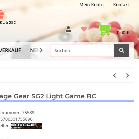
Mein Konto
Kontakt
 ab 25€
0,00 €
VERKAUF
NEU
Versand-Info
age Gear SG2 Light Game BC
elnummer:
75589
5706301755896
ller: