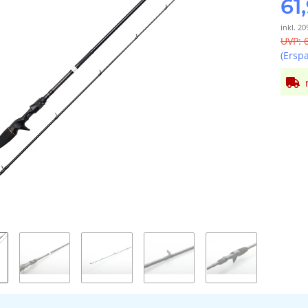
61
inkl. 20
UVP
:
(Ersp