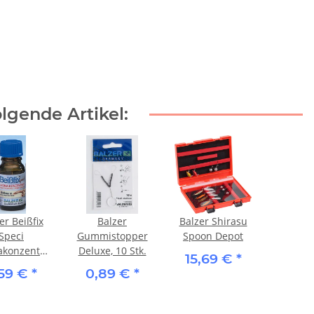
lgende Artikel:
er Beißfix
Balzer
Balzer Shirasu
Speci
Gummistopper
Spoon Depot
konzentrat
Deluxe, 10 Stk.
15,69 €
*
ti-Frutti
,59 €
*
0,89 €
*