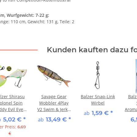
 m, Wurfgewicht: 7-22 g:
nge: 110 cm, Gewicht: 131 g, Teile: 2
Kunden kauften dazu fo
lzer Shirasu
Savage Gear
Balzer Snap-Link
Balz
olonel Spin
Wobbler 4Play
Wirbel
dy Evil Eye -
V2 Swim & Jerk -
Aroma
1,59 €
*
ab
Fire Fly
Perch
Tut
5,02 €
*
13,49 €
*
6
b
ab
er Preis:
6,69
€