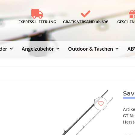
EXPRESS-LIEFERUNG
GRATIS VERSAND ab 69€
GESCHENK
der
Angelzubehör
Outdoor & Taschen
AB
Sav
Artik
GTIN:
Herste