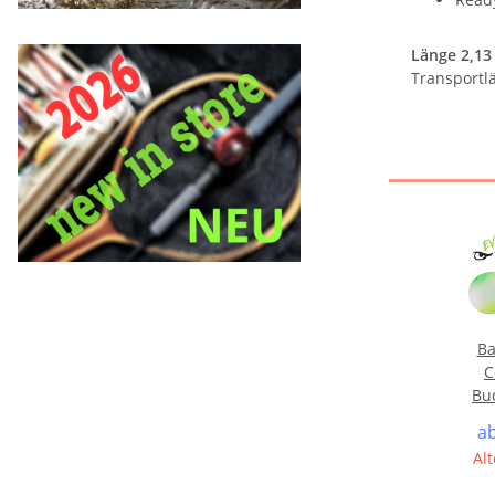
Länge 2,13
Transportlä
Ba
C
Bud
a
Alt