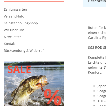
Beschrei
Zahlungsarten
Versand-Info
Selbstabholung-Shop
Ruten für k
Wir über uns
einen siche
Newsletter
Carolina Ri
Kontakt
SG2 ROD S
Rücksendung & Widerruf
Komplette R
Leichte un
geformte E
Komfort.
Japan
Seagu
Seagu
1DFR-
Ready