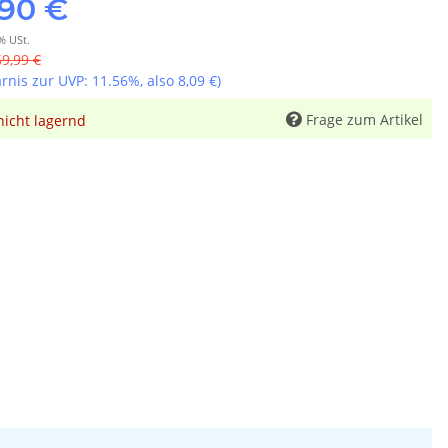
,90 €
% USt.
69,99 €
arnis zur UVP:
11.56%
, also
8,09 €
)
Frage zum Artikel
nicht lagernd