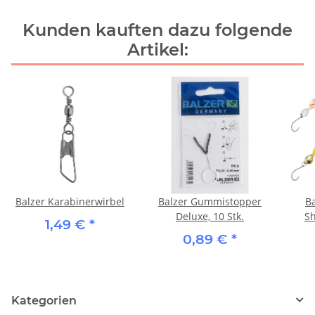
Kunden kauften dazu folgende
Artikel:
Balzer Karabinerwirbel
Balzer Gummistopper
Ba
Deluxe, 10 Stk.
Sh
1,49 €
*
0,89 €
*
Kategorien