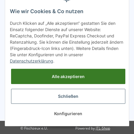
Bitte sendet mir entsprechend eurer
Datenschutzerklärung
Wie wir Cookies & Co nutzen
regelmäßig Infos zu euren Aktionen per E-Mail zu.
Durch Klicken auf „Alle akzeptieren“ gestatten Sie den
Abonnieren
Einsatz folgender Dienste auf unserer Website:
ReCaptcha, Doofinder, PayPal Express Checkout und
Spamschutz aktiv
Ratenzahlung. Sie können die Einstellung jederzeit ändern
(Fingerabdruck-Icon links unten). Weitere Details finden
Sie unter
Konfigurieren
und in unserer
Gesetzliche Informationen
Datenschutzerklärung
.
Alle akzeptieren
INFO
Schließen
* Alle Preise inkl. gesetzlicher USt.
Konfigurieren
© Fischzeux e.U.
Powered by
JTL-Shop