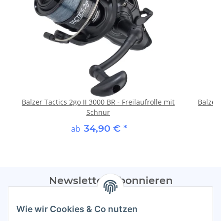
Balzer Tactics 2go II 3000 BR - Freilaufrolle mit
Balzer
Schnur
34,90 €
*
ab
Newsletter Abonnieren
Bitte sendet mir entsprechend eurer
Datenschutzerklärung
Wie wir Cookies & Co nutzen
regelmäßig Infos zu euren Aktionen per E-Mail zu.