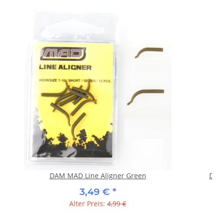
DAM MAD Line Aligner Green
DA
3,49 €
*
Alter Preis:
4,99 €