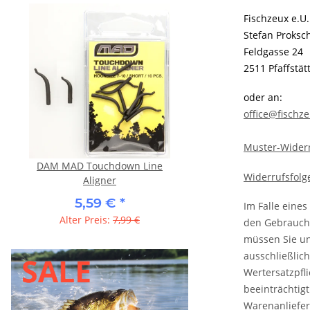
Fischzeux e.U.
Stefan Proksc
Feldgasse 24
2511 Pfaffstät
oder an:
office@fischze
Muster-Wider
DAM MAD Touchdown Line
DAM Steelpower Lite - T
Widerrufsfolg
Aligner
5,57 €
*
5,59 €
*
Alter Preis:
7,95
Im Falle eine
Alter Preis:
7,99 €
den Gebrauch 
müssen Sie uns
ausschließlic
Wertersatzpfl
beeinträchtig
Warenanliefer