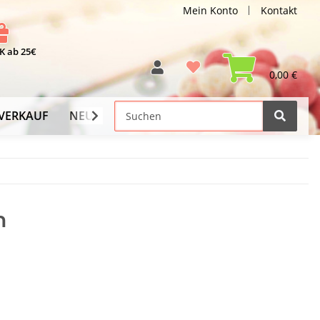
Mein Konto
Kontakt
 ab 25€
0,00 €
VERKAUF
NEU
Versand-Info
n