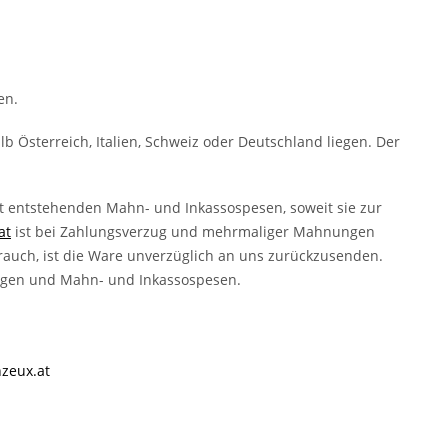
en.
 Österreich, Italien, Schweiz oder Deutschland liegen. Der
x.at entstehenden Mahn- und Inkassospesen, soweit sie zur
at
ist bei Zahlungsverzug und mehrmaliger Mahnungen
rauch, ist die Ware unverzüglich an uns zurückzusenden.
ungen und Mahn- und Inkassospesen.
hzeux.at