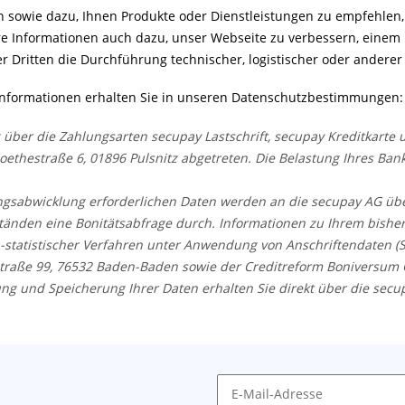
n sowie dazu, Ihnen Produkte oder Dienstleistungen zu empfehlen, 
re Informationen auch dazu, unser Webseite zu verbessern, eine
r Dritten die Durchführung technischer, logistischer oder anderer
Informationen erhalten Sie in unseren Datenschutzbestimmungen
 über die Zahlungsarten secupay Lastschrift, secupay Kreditkarte
ethestraße 6, 01896 Pulsnitz abgetreten. Die Belastung Ihres Bank
ngsabwicklung erforderlichen Daten werden an die secupay AG über
änden eine Bonitätsabfrage durch. Informationen zu Ihrem bisher
statistischer Verfahren unter Anwendung von Anschriftendaten (
raße 99, 76532 Baden-Baden sowie der Creditreform Boniversum G
ung und Speicherung Ihrer Daten erhalten Sie direkt über die secu