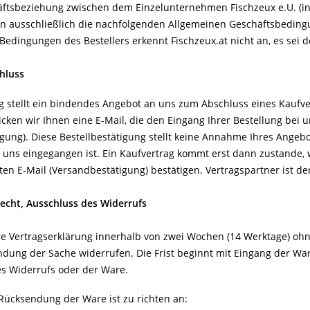
äftsbeziehung zwischen dem Einzelunternehmen Fischzeux e.U. (in
ten ausschließlich die nachfolgenden Allgemeinen Geschäftsbedingu
edingungen des Bestellers erkennt Fischzeux.at nicht an, es sei de
chluss
ng stellt ein bindendes Angebot an uns zum Abschluss eines Kaufve
cken wir Ihnen eine E-Mail, die den Eingang Ihrer Bestellung bei u
igung). Diese Bestellbestätigung stellt keine Annahme Ihres Angebo
i uns eingegangen ist. Ein Kaufvertrag kommt erst dann zustande,
ten E-Mail (Versandbestätigung) bestätigen. Vertragspartner ist d
recht, Ausschluss des Widerrufs
re Vertragserklärung innerhalb von zwei Wochen (14 Werktage) ohne
dung der Sache widerrufen. Die Frist beginnt mit Eingang der War
s Widerrufs oder der Ware.
Rücksendung der Ware ist zu richten an: