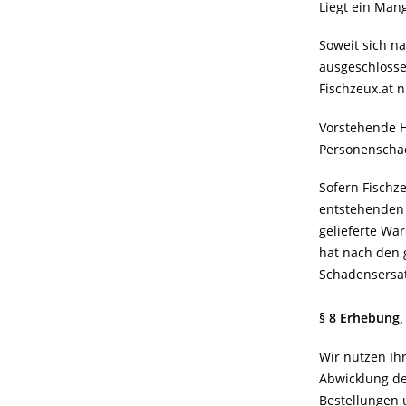
Liegt ein Mang
Soweit sich n
ausgeschlosse
Fischzeux.at 
Vorstehende H
Personenschade
Sofern Fischze
entstehenden
gelieferte Wa
hat nach den g
Schadensersat
§ 8 Erhebung
Wir nutzen Ih
Abwicklung de
Bestellungen 