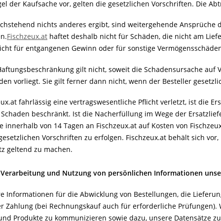
el der Kaufsache vor, gelten die gesetzlichen Vorschriften. Die Ab
achstehend nichts anderes ergibt, sind weitergehende Ansprüche d
n.
Fischzeux.at
haftet deshalb nicht für Schäden, die nicht am Lie
nicht für entgangenen Gewinn oder für sonstige Vermögensschäden 
aftungsbeschränkung gilt nicht, soweit die Schadensursache auf Vo
n vorliegt. Sie gilt ferner dann nicht, wenn der Besteller gesetz
ux.at fahrlässig eine vertragswesentliche Pflicht verletzt, ist die 
 Schaden beschränkt.
Ist die Nacherfüllung im Wege der Ersatzliefer
re innerhalb von 14 Tagen an Fischzeux.at auf Kosten von Fischz
esetzlichen Vorschriften zu erfolgen. Fischzeux.at behält sich vor
z geltend zu machen.
, Verarbeitung und Nutzung von persönlichen Informationen uns
re Informationen für die Abwicklung von Bestellungen, die Liefer
r Zahlung (bei Rechnungskauf auch für erforderliche Prüfungen).
und Produkte zu kommunizieren sowie dazu, unsere Datensätze zu 