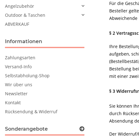
Für die Gesch
Angelzubehör
Besteller gel
Outdoor & Taschen
Abweichende B
ABVERKAUF
§ 2 Vertragss
Informationen
Ihre Bestellu
aufgeben, schi
Zahlungsarten
(Bestellbestät
Versand-Info
Bestellung be
Selbstabholung-Shop
mit einer zwei
Wir über uns
§ 3 Widerrufs
Newsletter
Kontakt
Sie können Ih
Rücksendung & Widerruf
durch Rücksen
Absendung de
Sonderangebote
Der Widerruf/