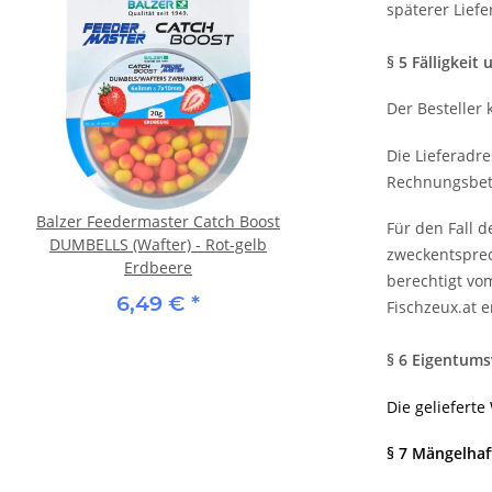
späterer Lief
§ 5 Fälligkeit
Der Besteller
Die Lieferadr
Rechnungsbetra
Balzer Feedermaster Catch Boost
Balzer Feedermaster Ca
Für den Fall d
DUMBELLS (Wafter) - Rot-gelb
Appetitanreger - Kn
zweckentsprec
Erdbeere
9,69 €
*
berechtigt vo
6,49 €
*
Fischzeux.at 
§ 6 Eigentums
Die gelieferte
§ 7 Mängelha