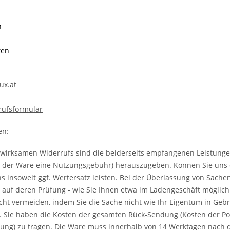
h
ten
ux.at
rufsformular
ip Lights
DAM MAD Line Aligner Brown
en:
3,49 €
*
 €
Alter Preis:
4,99 €
s wirksamen Widerrufs sind die beiderseits empfangenen Leistung
der Ware eine Nutzungsgebühr) herauszugeben. Können Sie uns 
 insoweit ggf. Wertersatz leisten. Bei der Überlassung von Sachen
h auf deren Prüfung - wie Sie Ihnen etwa im Ladengeschäft möglich
icht vermeiden, indem Sie die Sache nicht wie Ihr Eigentum in Ge
t. Sie haben die Kosten der gesamten Rück-Sendung (Kosten der P
ung) zu tragen. Die Ware muss innerhalb von 14 Werktagen nach 