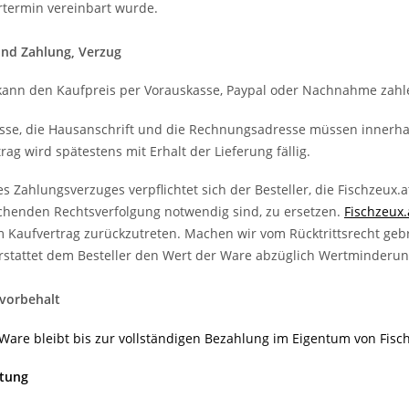
ertermin vereinbart wurde.
 und Zahlung, Verzug
 kann den Kaufpreis per Vorauskasse, Paypal oder Nachnahme zahl
esse, die Hausanschrift und die Rechnungsadresse müssen innerhalb
g wird spätestens mit Erhalt der Lieferung fällig.
tch Boost
Balzer Tactics 2go II 3000 BR -
es Zahlungsverzuges verpflichtet sich der Besteller, die Fischzeu
oblauch
Freilaufrolle mit Schnur
henden Rechtsverfolgung notwendig sind, zu ersetzen.
Fischzeux.
34,90 €
*
ab
m Kaufvertrag zurückzutreten. Machen wir vom Rücktrittsrecht geb
erstattet dem Besteller den Wert der Ware abzüglich Wertminder
vorbehalt
 Ware bleibt bis zur vollständigen Bezahlung im Eigentum von Fisc
ftung