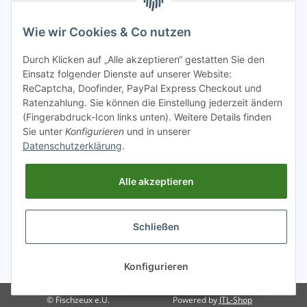
Bitte sendet mir entsprechend eurer
Datenschutzerklärung
Wie wir Cookies & Co nutzen
regelmäßig Infos zu euren Aktionen per E-Mail zu.
Durch Klicken auf „Alle akzeptieren“ gestatten Sie den
Abonnieren
Einsatz folgender Dienste auf unserer Website:
ReCaptcha, Doofinder, PayPal Express Checkout und
Spamschutz aktiv
Ratenzahlung. Sie können die Einstellung jederzeit ändern
(Fingerabdruck-Icon links unten). Weitere Details finden
Sie unter
Konfigurieren
und in unserer
Gesetzliche Informationen
Datenschutzerklärung
.
Alle akzeptieren
INFO
Schließen
* Alle Preise inkl. gesetzlicher USt.
Konfigurieren
© Fischzeux e.U.
Powered by
JTL-Shop