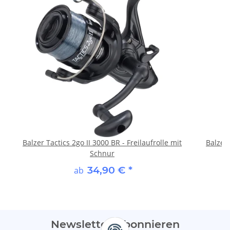
Balzer Tactics 2go II 3000 BR - Freilaufrolle mit
Balzer
Schnur
34,90 €
*
ab
Newsletter Abonnieren