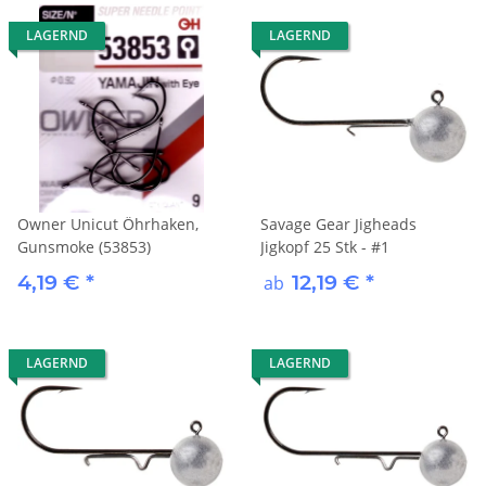
LAGERND
LAGERND
Owner Unicut Öhrhaken,
Savage Gear Jigheads
Gunsmoke (53853)
Jigkopf 25 Stk - #1
4,19 €
*
12,19 €
*
ab
LAGERND
LAGERND