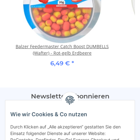
Balzer Feedermaster Catch Boost DUMBELLS
(Wafter) - Rot-gelb Erdbeere
6,49 €
*
Newsletter Abonnieren
Bitte sendet mir entsprechend eurer
Datenschutzerklärung
Wie wir Cookies & Co nutzen
regelmäßig Infos zu euren Aktionen per E-Mail zu.
Durch Klicken auf „Alle akzeptieren“ gestatten Sie den
Abonnieren
Einsatz folgender Dienste auf unserer Website:
ReCaptcha, Doofinder, PayPal Express Checkout und