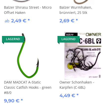
Balzer Shirasu Street - Micro
Balzer Wurmhaken,
Offset Haken
brünniert, 25 Stk
2,49 €
*
2,69 €
*
ab
LAGERND
LAGERND
DAM MADCAT A-Static
Owner Schonhaken -
Classic Catfish Hooks - green
Karpfen (C-6BL)
#8/0
4,49 €
*
9,90 €
*