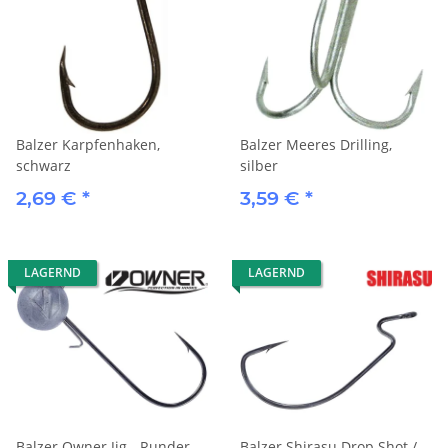
Balzer Karpfenhaken,
Balzer Meeres Drilling,
schwarz
silber
2,69 €
*
3,59 €
*
LAGERND
LAGERND
Balzer Owner Jig - Runder
Balzer Shirasu Drop Shot /