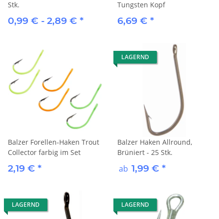
Stk.
Tungsten Kopf
0,99 € -
2,89 €
*
6,69 €
*
LAGERND
Balzer Forellen-Haken Trout
Balzer Haken Allround,
Collector farbig im Set
Brüniert - 25 Stk.
2,19 €
*
1,99 €
*
ab
LAGERND
LAGERND