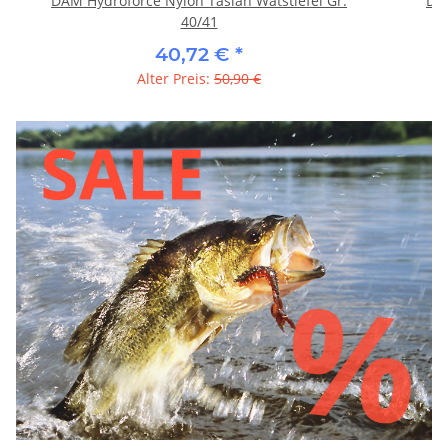
DAM Hydroforce Nylon Taslan Watstiefel Gr.
DA
40/41
40,72 €
*
Alter Preis:
50,90 €