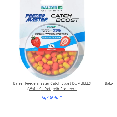
Balzer Feedermaster Catch Boost DUMBELLS
Balzer
(Wafter) - Rot-gelb Erdbeere
6,49 €
*