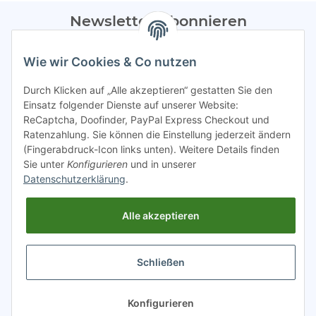
Newsletter Abonnieren
Bitte sendet mir entsprechend eurer
Datenschutzerklärung
Wie wir Cookies & Co nutzen
regelmäßig Infos zu euren Aktionen per E-Mail zu.
Durch Klicken auf „Alle akzeptieren“ gestatten Sie den
Abonnieren
Einsatz folgender Dienste auf unserer Website:
ReCaptcha, Doofinder, PayPal Express Checkout und
Spamschutz aktiv
Ratenzahlung. Sie können die Einstellung jederzeit ändern
(Fingerabdruck-Icon links unten). Weitere Details finden
Sie unter
Konfigurieren
und in unserer
Gesetzliche Informationen
Datenschutzerklärung
.
Alle akzeptieren
INFO
Schließen
* Alle Preise inkl. gesetzlicher USt.
Konfigurieren