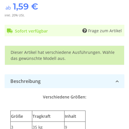
1,59 €
ab
inkl. 20% USt.
Frage zum Artikel
Sofort verfügbar
x
Dieser Artikel hat verschiedene Ausführungen. Wähle
das gewünschte Modell aus.
Beschreibung
Verschiedene Größen:
Größe
Tragkraft
Inhalt
3
35 kg
9