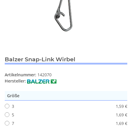
Balzer Snap-Link Wirbel
Artikelnummer:
142070
Hersteller:
Größe
3
1,59 €
5
1,69 €
7
1,69 €