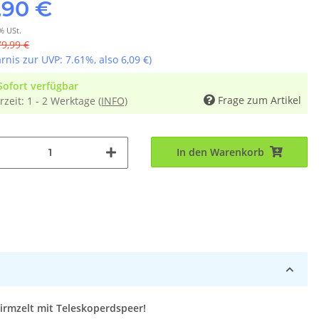
,90 €
% USt.
79,99 €
arnis zur UVP:
7.61%
, also
6,09 €
)
Sofort verfügbar
Frage zum Artikel
rzeit:
1 - 2 Werktage
(INFO)
In den Warenkorb
hirmzelt mit Teleskoperdspeer!