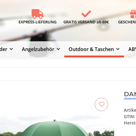
EXPRESS-LIEFERUNG
GRATIS VERSAND ab 69€
GESCHENK
der
Angelzubehör
Outdoor & Taschen
AB
DAM
Artik
GTIN:
Herste