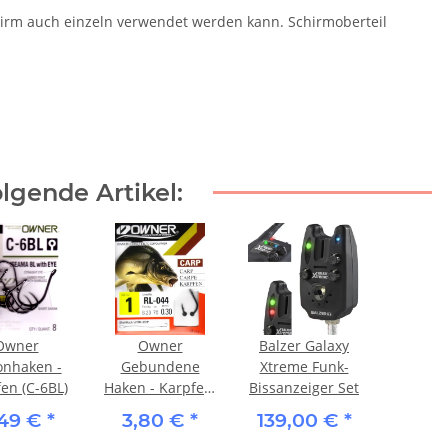
irm auch einzeln verwendet werden kann. Schirmoberteil
lgende Artikel:
Owner
Owner
Balzer Galaxy
onhaken -
Gebundene
Xtreme Funk-
en (C-6BL)
Haken - Karpfen,
Bissanzeiger Set
Schwarz (RL-
,49 €
*
3,80 €
*
139,00 €
*
044)