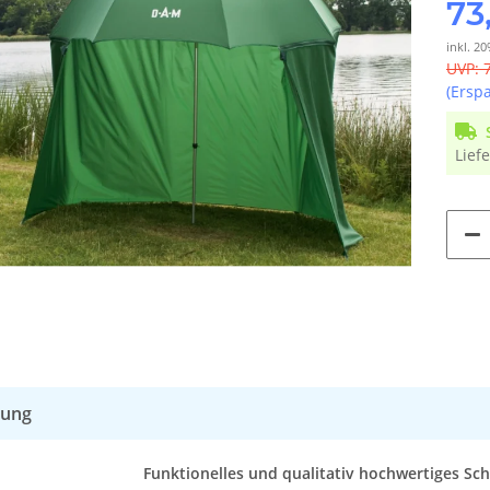
73
inkl. 20
UVP
:
(Ersp
Liefe
bung
Funktionelles und qualitativ hochwertiges Sc