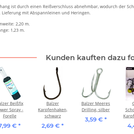
hang ist durch einen Reißverschluss abnehmbar, wodurch der Sch
. Lieferung mit Abspannleinen und Heringen.
weite: 2,20 m.
änge: 1,23 m.
Kunden kauften dazu fo
lzer Beißfix
Balzer
Balzer Meeres
ower Spray -
Karpfenhaken,
Drilling, silber
Sch
Forelle
schwarz
Karpf
3,59 €
*
7,99 €
*
2,69 €
*
4