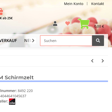
Mein Konto
Kontakt
 ab 25€
0,00 €
VERKAUF
NEU
Versand-Info
 Schirmzelt
elnummer:
8492 220
4044641045637
ller: