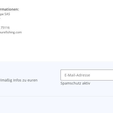
ormationen:
ope SAS
r
, 75116
purefishing.com
lmäßig Infos zu euren
Spamschutz aktiv