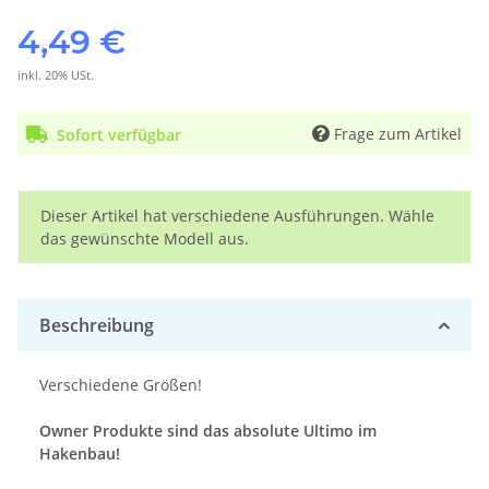
4,49 €
inkl. 20% USt.
Frage zum Artikel
Sofort verfügbar
x
Dieser Artikel hat verschiedene Ausführungen. Wähle
das gewünschte Modell aus.
Beschreibung
Verschiedene Größen!
Owner Produkte sind das absolute Ultimo im
Hakenbau!