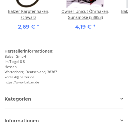
Balzer Karpfenhaken,
Owner Unicut Öhrhaken,
Bal
schwarz
Gunsmoke (53853)
2,69 €
*
4,19 €
*
Herstellerinformationen:
Balzer GmbH
Im Tiegel 8 8
Hessen
Wartenberg, Deutschland, 36367
kontakt@balzer.de
https://www.balzer.de
Kategorien
Informationen