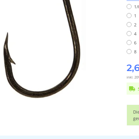
1/
1
2
4
6
8
2,
inkl. 20
x
Di
ge