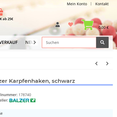
Mein Konto
Kontakt
 ab 25€
0,00 €
VERKAUF
NEU
Versand-Info
zer Karpfenhaken, schwarz
elnummer:
178740
ller:
ße