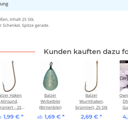
bung
ßen, Inhalt 25 Stk.
r Schenkel, Spitze gerade.
Kunden kauften dazu fo
alzer Haken
Balzer
Balzer
Own
Allround,
Wirbelblei
Wurmhaken,
Öh
rüniert - 25
(Birnenblei)
brünniert, 25 Stk
Gu
Stk.
(
1,99 €
*
1,69 €
*
2,69 €
*
4
b
ab