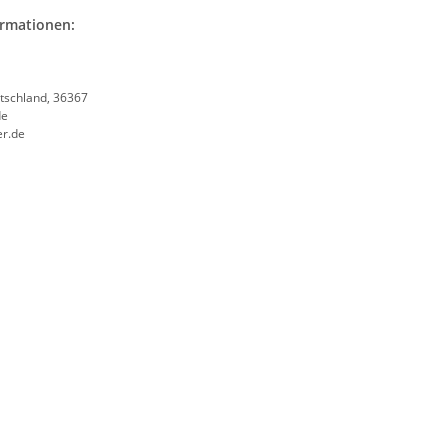
ormationen:
tschland, 36367
de
er.de