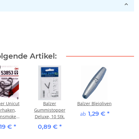
lgende Artikel:
er Unicut
Balzer
Balzer Bleioliven
rhaken,
Gummistopper
1,29 €
*
ab
nsmoke
Deluxe, 10 Stk.
53853)
,19 €
*
0,89 €
*