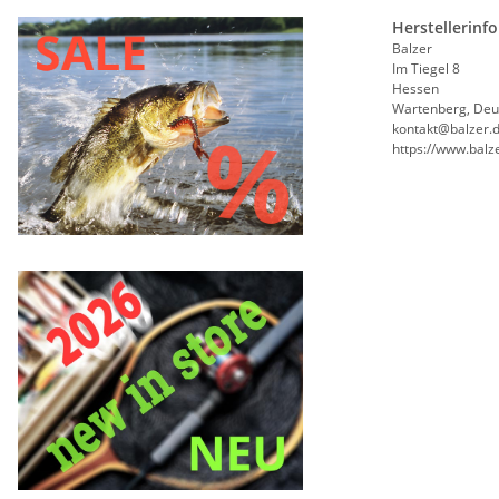
Herstellerinf
Balzer
Im Tiegel 8
Hessen
Wartenberg, Deu
kontakt@balzer.
https://www.balz