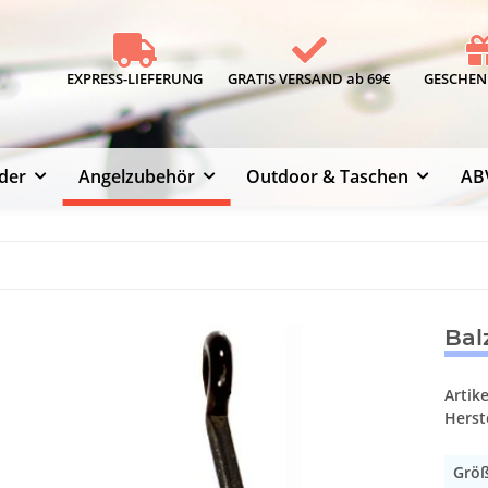
EXPRESS-LIEFERUNG
GRATIS VERSAND ab 69€
GESCHENK
der
Angelzubehör
Outdoor & Taschen
AB
Bal
Artik
Herste
Grö