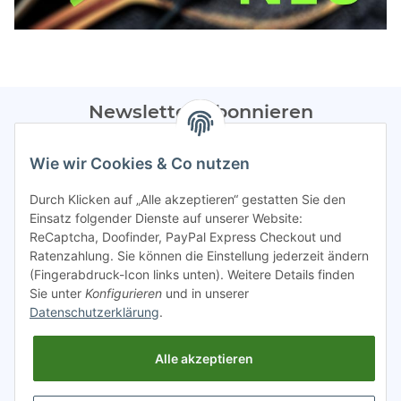
Newsletter Abonnieren
Bitte sendet mir entsprechend eurer
Datenschutzerklärung
Wie wir Cookies & Co nutzen
regelmäßig Infos zu euren Aktionen per E-Mail zu.
Durch Klicken auf „Alle akzeptieren“ gestatten Sie den
Abonnieren
Einsatz folgender Dienste auf unserer Website:
ReCaptcha, Doofinder, PayPal Express Checkout und
Spamschutz aktiv
Ratenzahlung. Sie können die Einstellung jederzeit ändern
(Fingerabdruck-Icon links unten). Weitere Details finden
Sie unter
Konfigurieren
und in unserer
Gesetzliche Informationen
Datenschutzerklärung
.
Alle akzeptieren
INFO