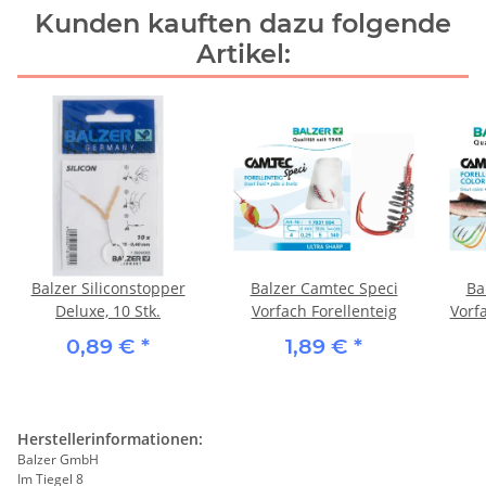
Kunden kauften dazu folgende
Artikel:
Balzer Siliconstopper
Balzer Camtec Speci
Ba
Deluxe, 10 Stk.
Vorfach Forellenteig
Vorfa
0,89 €
*
1,89 €
*
Herstellerinformationen:
Balzer GmbH
Im Tiegel 8