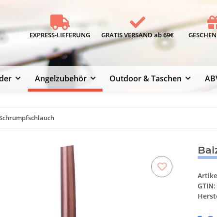
EXPRESS-LIEFERUNG
GRATIS VERSAND ab 69€
GESCHENK
der
Angelzubehör
Outdoor & Taschen
AB
- Schrumpfschlauch
Bal
Artik
GTIN:
Herste