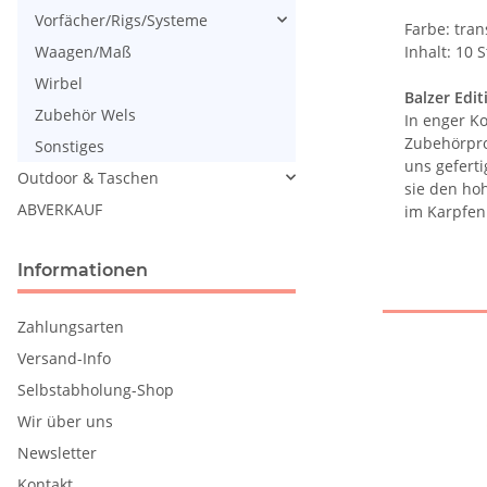
Vorfächer/Rigs/Systeme
Farbe: tra
Inhalt: 10 S
Waagen/Maß
Wirbel
Balzer Edit
Zubehör Wels
In enger K
Zubehörpro
Sonstiges
uns geferti
Outdoor & Taschen
sie den ho
ABVERKAUF
im Karpfen
Informationen
Zahlungsarten
Versand-Info
Selbstabholung-Shop
Wir über uns
Newsletter
Kontakt