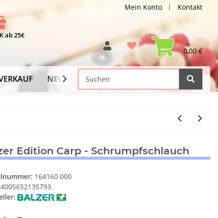
Mein Konto
Kontakt
 ab 25€
0,00 €
VERKAUF
NEU
Versand-Info
zer Edition Carp - Schrumpfschlauch
elnummer:
164160 000
4005652135793
ller: