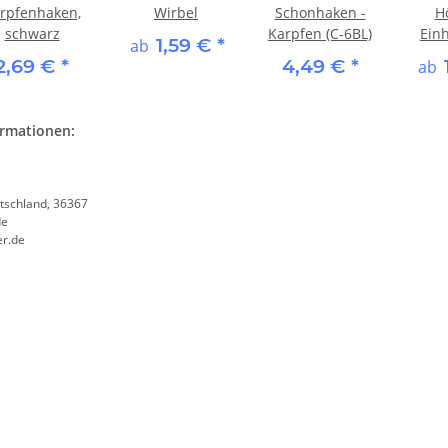
rpfenhaken,
Wirbel
Schonhaken -
Hö
schwarz
Karpfen (C-6BL)
Ein
1,59 €
*
ab
2,69 €
*
4,49 €
*
ab
ormationen:
tschland, 36367
de
er.de