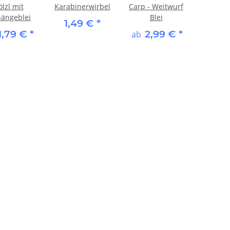
lzl mit
Karabinerwirbel
Carp - Weitwurf
hängeblei
Blei
1,49 €
*
1,79 €
*
2,99 €
*
ab