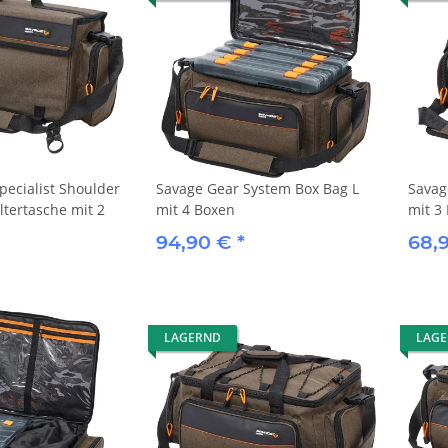
ttlers -
DAM MAD Touchdown Chod
Distance Tube 60 mm
pecialist Shoulder
Savage Gear System Box Bag L
Savag
5,94 €
*
ltertasche mit 2
mit 4 Boxen
mit 3
0 €
Alter Preis:
8,49 €
94,90 €
*
68,
LAGERND
LAG