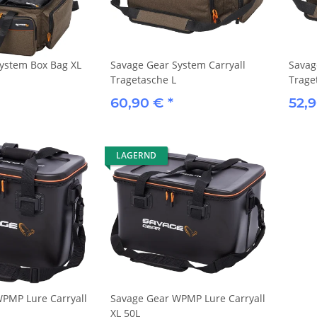
ystem Box Bag XL
Savage Gear System Carryall
Savag
Tragetasche L
Trage
60,90 €
*
52,
LAGERND
PMP Lure Carryall
Savage Gear WPMP Lure Carryall
XL 50L