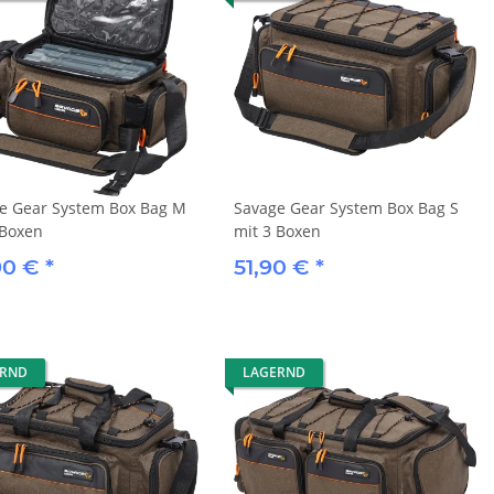
e Gear System Box Bag M
Savage Gear System Box Bag S
 Boxen
mit 3 Boxen
90 €
*
51,90 €
*
ERND
LAGERND