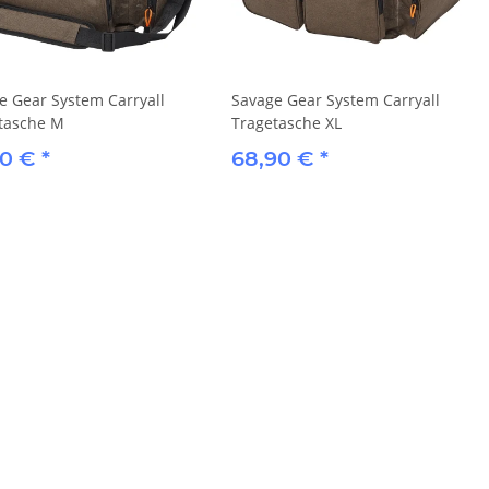
e Gear System Carryall
Savage Gear System Carryall
tasche M
Tragetasche XL
90 €
*
68,90 €
*