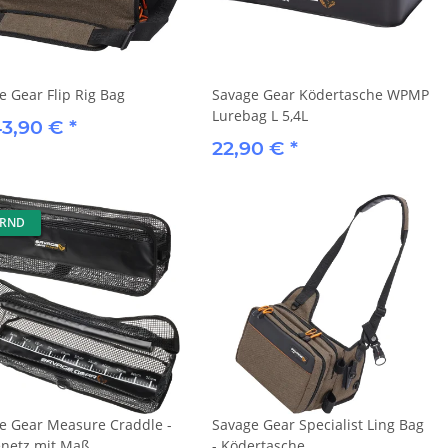
e Gear Flip Rig Bag
Savage Gear Ködertasche WPMP
Lurebag L 5,4L
43,90 €
*
22,90 €
*
ERND
e Gear Measure Craddle -
Savage Gear Specialist Ling Bag
netz mit Maß
- Ködertasche