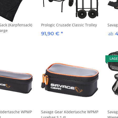
Sack (Karpfensack)
Prologic Cruzade Classic Trolley
Savag
arge
91,90 €
*
ab
LAG
Ködertasche WPMP
Savage Gear Ködertasche WPMP
Savag
L
Lurebag S 1,4L
Wiege