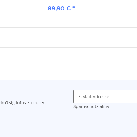
89,90 €
*
tch Boost
Balzer Feedermaster Catch Boost
Rot-gelb
Appetitanreger - Leber-Krabbe
9,69 €
*
lmäßig Infos zu euren
Spamschutz aktiv