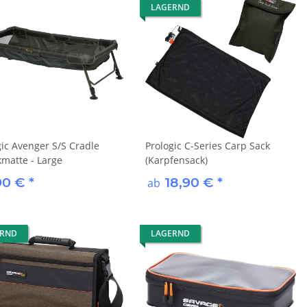
LAGERND
gic Avenger S/S Cradle
Prologic C-Series Carp Sack
matte - Large
(Karpfensack)
90 €
*
18,90 €
*
ab
ERND
LAGERND