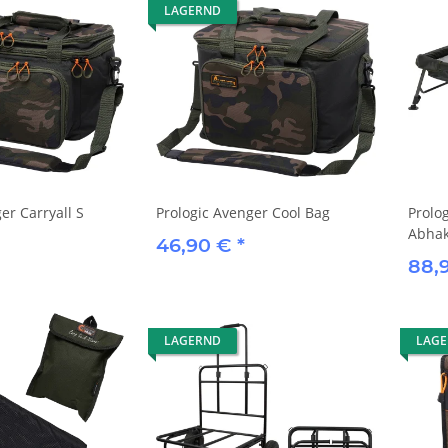
LAGERND
er Carryall S
Prologic Avenger Cool Bag
Prolo
Abhak
46,90 €
*
88,
LAGERND
LAG