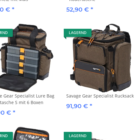
90 €
*
52,90 €
*
ERND
LAGERND
e Gear Specialist Lure Bag
Savage Gear Specialist Rucksack
tasche S mit 6 Boxen
91,90 €
*
90 €
*
ERND
LAGERND