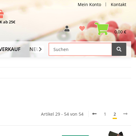
Mein Konto
Kontakt
 ab 25€
0,00 €
VERKAUF
NEU
Versand-Info
Artikel 29 - 54 von 54
1
2