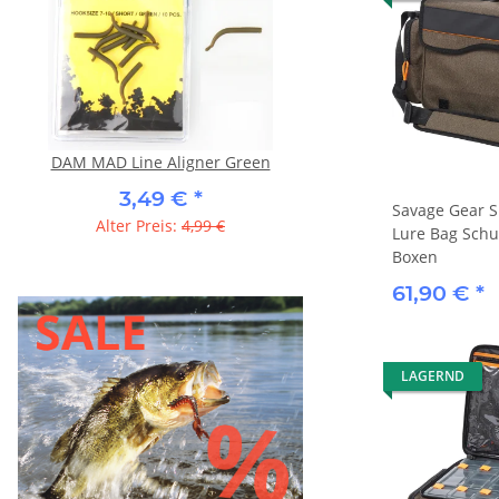
DAM MAD Line Aligner Green
DAM MADCAT Inline Ra
Firetiger UV
3,49 €
*
Savage Gear S
10,43 €
*
Alter Preis:
4,99 €
Lure Bag Schu
Alter Preis:
13,9
Boxen
61,90 €
*
LAGERND