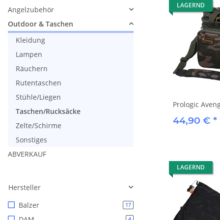
LAGERND
Angelzubehör
Outdoor & Taschen
Kleidung
Lampen
Räuchern
Rutentaschen
Stühle/Liegen
Prologic Aveng
Taschen/Rucksäcke
44,90 €
*
Zelte/Schirme
Sonstiges
ABVERKAUF
LAGERND
Hersteller
Balzer
17
DAM
4