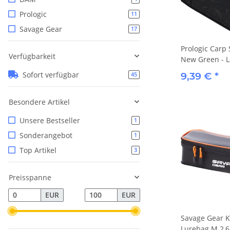
Prologic
11
Savage Gear
17
Prologic Carp 
Verfügbarkeit
New Green - L
9,39 €
*
Sofort verfügbar
45
Besondere Artikel
Unsere Bestseller
1
Sonderangebot
1
Top Artikel
3
Preisspanne
EUR
EUR
Savage Gear 
Lurebag M 2,6