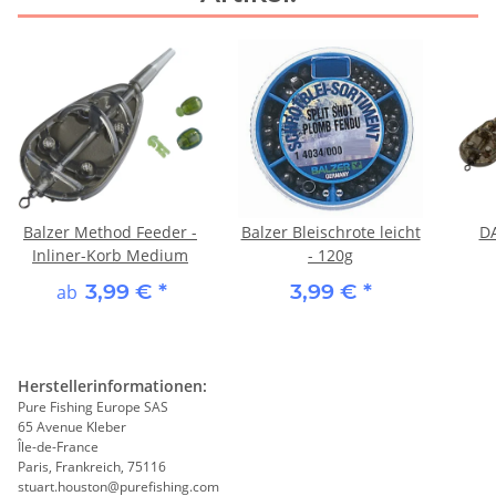
Balzer Method Feeder -
Balzer Bleischrote leicht
D
Inliner-Korb Medium
- 120g
3,99 €
*
3,99 €
*
ab
Herstellerinformationen:
Pure Fishing Europe SAS
65 Avenue Kleber
Île-de-France
Paris, Frankreich, 75116
stuart.houston@purefishing.com