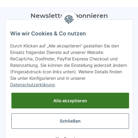
Newsletter Abonnieren
Bitte sendet mir entsprechend eurer
Datenschutzerklärung
Wie wir Cookies & Co nutzen
regelmäßig Infos zu euren Aktionen per E-Mail zu.
Durch Klicken auf „Alle akzeptieren“ gestatten Sie den
Abonnieren
Einsatz folgender Dienste auf unserer Website:
ReCaptcha, Doofinder, PayPal Express Checkout und
Spamschutz aktiv
Ratenzahlung. Sie können die Einstellung jederzeit ändern
(Fingerabdruck-Icon links unten). Weitere Details finden
Sie unter
Konfigurieren
und in unserer
Gesetzliche Informationen
Datenschutzerklärung
.
Alle akzeptieren
INFO
Schließen