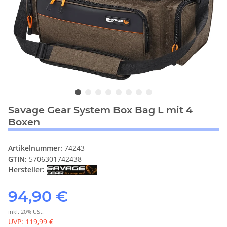
Savage Gear System Box Bag L mit 4
Boxen
Artikelnummer:
74243
GTIN:
5706301742438
Hersteller:
94,90 €
inkl. 20% USt.
UVP
:
119,99 €