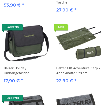
Tasche
53,90 €
*
27,90 €
*
LAGERND
NEU
Balzer Holiday
Balzer MK Adventure Carp -
Umhängetasche
Abhakmatte 120 cm
17,90 €
*
22,90 €
*
LAGERND