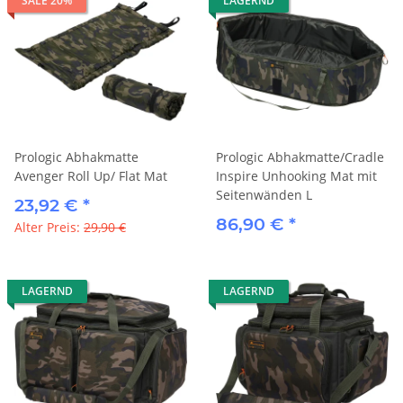
SALE 20%
LAGERND
Prologic Abhakmatte
Prologic Abhakmatte/Cradle
Avenger Roll Up/ Flat Mat
Inspire Unhooking Mat mit
Seitenwänden L
23,92 €
*
86,90 €
*
Alter Preis:
29,90 €
LAGERND
LAGERND