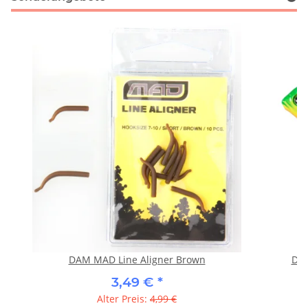
DAM MAD Line Aligner Brown
DAM
3,49 €
*
Alter Preis:
4,99 €