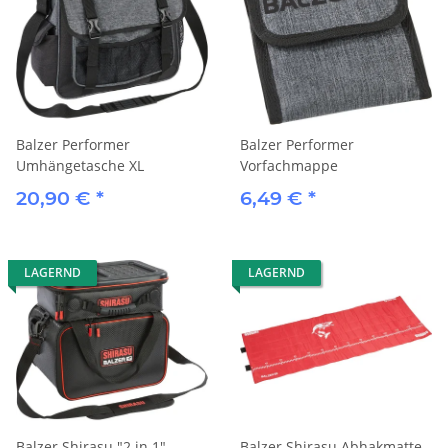
Balzer Performer
Balzer Performer
Umhängetasche XL
Vorfachmappe
20,90 €
*
6,49 €
*
LAGERND
LAGERND
Balzer Shirasu "2 in 1"
Balzer Shirasu Abhakmatte -