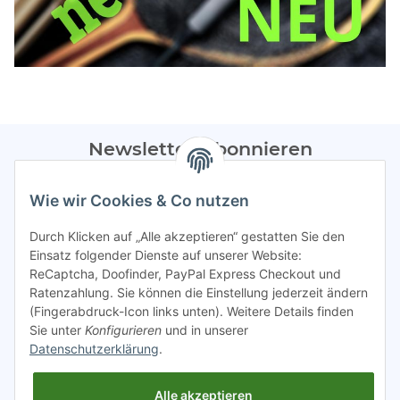
Newsletter Abonnieren
Bitte sendet mir entsprechend eurer
Datenschutzerklärung
Wie wir Cookies & Co nutzen
regelmäßig Infos zu euren Aktionen per E-Mail zu.
Durch Klicken auf „Alle akzeptieren“ gestatten Sie den
Abonnieren
Einsatz folgender Dienste auf unserer Website:
ReCaptcha, Doofinder, PayPal Express Checkout und
Spamschutz aktiv
Ratenzahlung. Sie können die Einstellung jederzeit ändern
(Fingerabdruck-Icon links unten). Weitere Details finden
Sie unter
Konfigurieren
und in unserer
Gesetzliche Informationen
Datenschutzerklärung
.
Alle akzeptieren