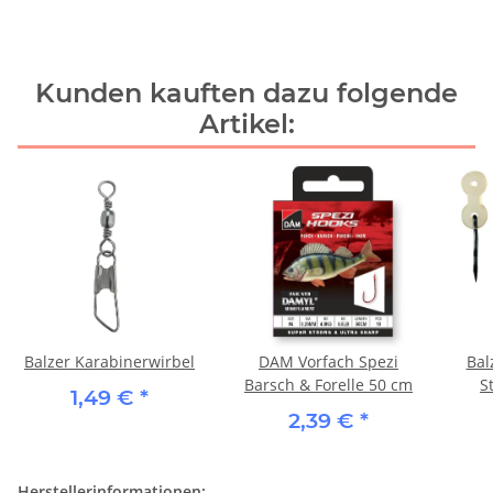
Kunden kauften dazu folgende
Artikel:
Balzer Karabinerwirbel
DAM Vorfach Spezi
Bal
Barsch & Forelle 50 cm
S
1,49 €
*
2,39 €
*
Herstellerinformationen: