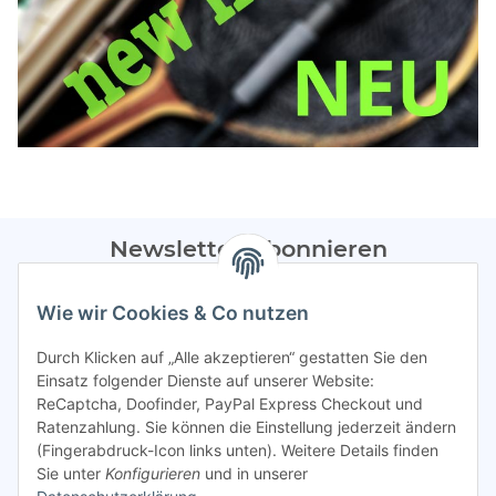
Newsletter Abonnieren
Bitte sendet mir entsprechend eurer
Datenschutzerklärung
Wie wir Cookies & Co nutzen
regelmäßig Infos zu euren Aktionen per E-Mail zu.
Durch Klicken auf „Alle akzeptieren“ gestatten Sie den
Abonnieren
Einsatz folgender Dienste auf unserer Website:
ReCaptcha, Doofinder, PayPal Express Checkout und
Spamschutz aktiv
Ratenzahlung. Sie können die Einstellung jederzeit ändern
(Fingerabdruck-Icon links unten). Weitere Details finden
Sie unter
Konfigurieren
und in unserer
Gesetzliche Informationen