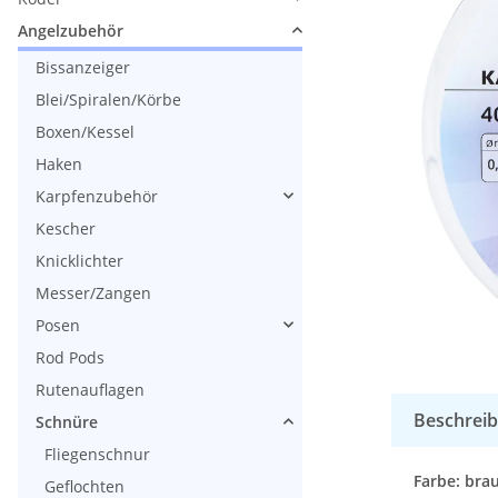
Angelzubehör
Bissanzeiger
Blei/Spiralen/Körbe
Boxen/Kessel
Haken
Karpfenzubehör
Kescher
Knicklichter
Messer/Zangen
Posen
Rod Pods
Rutenauflagen
Beschrei
Schnüre
Fliegenschnur
Farbe: bra
Geflochten