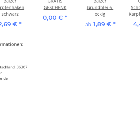
Balzer
GRATIS
Balzer
rpfenhaken,
GESCHENK
Grundblei 6-
Sch
schwarz
eckig
Karpf
0,00 €
*
2,69 €
*
1,89 €
*
4
ab
ormationen:
tschland, 36367
de
er.de