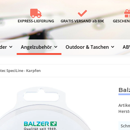
EXPRESS-LIEFERUNG
GRATIS VERSAND ab 69€
GESCHENK
der
Angelzubehör
Outdoor & Taschen
AB
ec SpeciLine - Karpfen
Bal
Artik
Herste
Schn