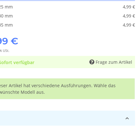
,25 mm
4,99 €
,30 mm
4,99 €
,35 mm
4,99 €
99 €
% USt.
Frage zum Artikel
Sofort verfügbar
eser Artikel hat verschiedene Ausführungen. Wähle das
wünschte Modell aus.