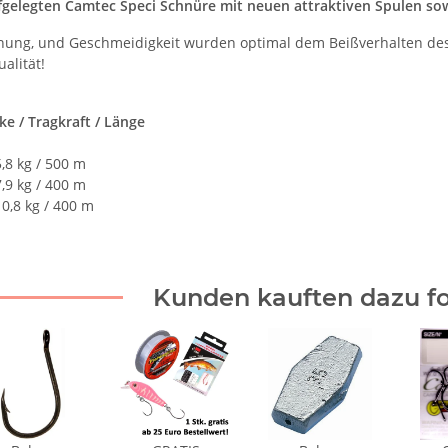
fgelegten Camtec Speci Schnüre mit neuen attraktiven Spulen sow
nung, und Geschmeidigkeit wurden optimal dem Beißverhalten des j
alität!
e / Tragkraft / Länge
,8 kg / 500 m
,9 kg / 400 m
0,8 kg / 400 m
Kunden kauften dazu fo