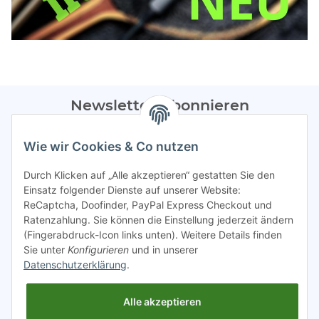
Newsletter Abonnieren
Bitte sendet mir entsprechend eurer
Datenschutzerklärung
Wie wir Cookies & Co nutzen
regelmäßig Infos zu euren Aktionen per E-Mail zu.
Durch Klicken auf „Alle akzeptieren“ gestatten Sie den
Abonnieren
Einsatz folgender Dienste auf unserer Website:
ReCaptcha, Doofinder, PayPal Express Checkout und
Spamschutz aktiv
Ratenzahlung. Sie können die Einstellung jederzeit ändern
(Fingerabdruck-Icon links unten). Weitere Details finden
Sie unter
Konfigurieren
und in unserer
Gesetzliche Informationen
Datenschutzerklärung
.
Alle akzeptieren
INFO