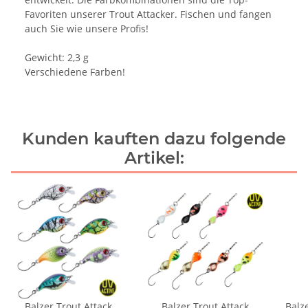
Favoriten unserer Trout Attacker. Fischen und fangen
auch Sie wie unsere Profis!
Gewicht: 2,3 g
Verschiedene Farben!
Kunden kauften dazu folgende
Artikel:
Balzer Trout Attack
Balzer Trout Attack
Balz