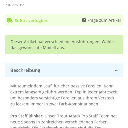
inkl. 20% USt.
Frage zum Artikel
Sofort verfügbar
x
Dieser Artikel hat verschiedene Ausführungen. Wähle
das gewünschte Modell aus.
Beschreibung
Mit taumelndem Lauf, für eher passive Forellen. Kann
extrem langsam geführt werden. Top in jeder Jahreszeit
um besonders vorsichtige Forellen aus ihrem Versteck
zu locken! Immer in zwei Farb-Kombinationen.
Pro Staff Blinker:
Unser Trout Attack Pro Staff Team hat
neue Spoons in zahlreichen verschiedenen Farben
entwickelt. Die Farbkombinationen sind die Top-