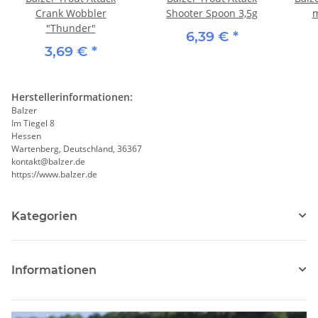
Crank Wobbler
Shooter Spoon 3,5g
m
"Thunder"
6,39 €
*
3,69 €
*
Herstellerinformationen:
Balzer
Im Tiegel 8
Hessen
Wartenberg, Deutschland, 36367
kontakt@balzer.de
https://www.balzer.de
Kategorien
Informationen