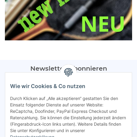
Newsletter Abonnieren
Bitte sendet mir entsprechend eurer
Datenschutzerklärung
Wie wir Cookies & Co nutzen
regelmäßig Infos zu euren Aktionen per E-Mail zu.
Durch Klicken auf „Alle akzeptieren“ gestatten Sie den
Abonnieren
Einsatz folgender Dienste auf unserer Website:
ReCaptcha, Doofinder, PayPal Express Checkout und
Spamschutz aktiv
Ratenzahlung. Sie können die Einstellung jederzeit ändern
(Fingerabdruck-Icon links unten). Weitere Details finden
Sie unter
Konfigurieren
und in unserer
Gesetzliche Informationen
Datenschutzerklärung
.