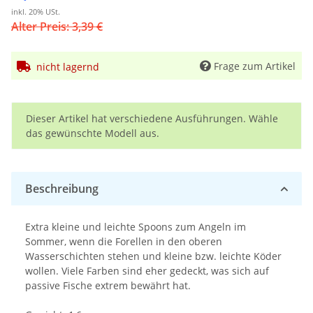
inkl. 20% USt.
Alter Preis: 3,39 €
Frage zum Artikel
nicht lagernd
x
Dieser Artikel hat verschiedene Ausführungen. Wähle
das gewünschte Modell aus.
Beschreibung
Extra kleine und leichte Spoons zum Angeln im
Sommer, wenn die Forellen in den oberen
Wasserschichten stehen und kleine bzw. leichte Köder
wollen. Viele Farben sind eher gedeckt, was sich auf
passive Fische extrem bewährt hat.