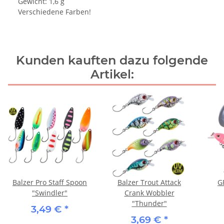
Gewicht: 1,6 g
Verschiedene Farben!
Kunden kauften dazu folgende
Artikel:
Balzer Pro Staff Spoon
Balzer Trout Attack
G
"Swindler"
Crank Wobbler
"Thunder"
3,49 €
*
3,69 €
*