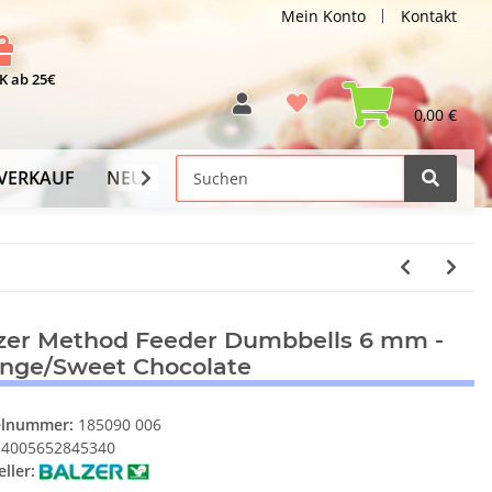
Mein Konto
Kontakt
 ab 25€
0,00 €
VERKAUF
NEU
Versand-Info
zer Method Feeder Dumbbells 6 mm -
nge/Sweet Chocolate
elnummer:
185090 006
4005652845340
ller: