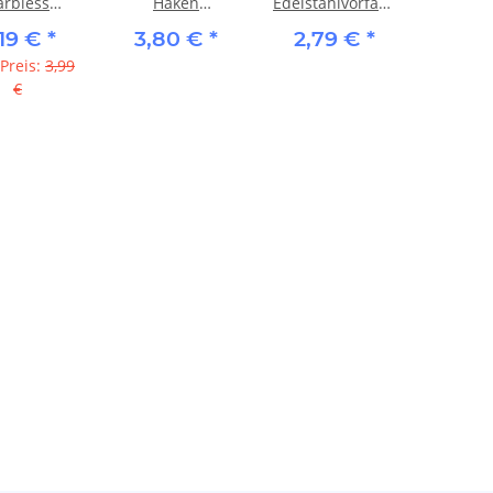
arbless
Haken
Edelstahlvorfach
onhaken) -
(Schonhaken) -
mit
,19 €
*
3,80 €
*
2,79 €
*
t Band Rig
Karpfen (RL238)
Dreifachwirbel
 Preis:
3,99
€