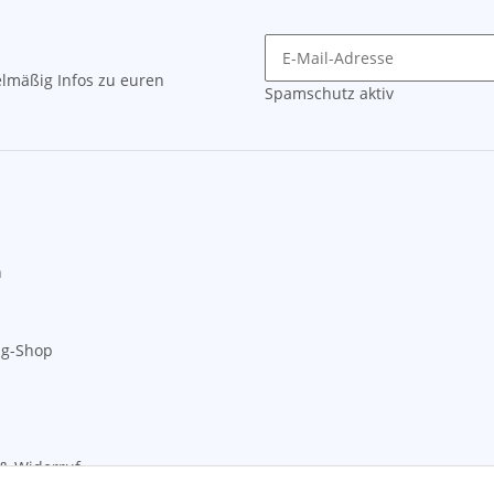
lmäßig Infos zu euren
Spamschutz aktiv
n
ng-Shop
& Widerruf