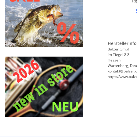
Ri
(
Herstellerinf
Balzer GmbH
Im Tiegel 8 8
Hessen
Wartenberg, Deu
kontakt@balzer.
https://www.balz