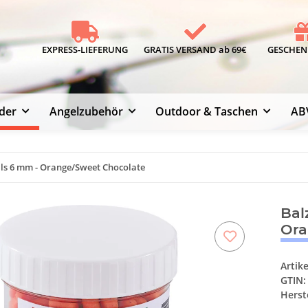
EXPRESS-LIEFERUNG
GRATIS VERSAND ab 69€
GESCHENK
der
Angelzubehör
Outdoor & Taschen
AB
ls 6 mm - Orange/Sweet Chocolate
Bal
Ora
Artik
GTIN:
Herste