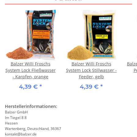
Balzer Willi Froschs
Balzer Willi Froschs
Balz
System Lock Fließwasser
System Lock Stillwasser -
P
- Karpfen, orange
Feeder, gelb
4,39 €
*
4,39 €
*
Herstellerinformationen:
Balzer GmbH
Im Tiegel 8 8
Hessen
Wartenberg, Deutschland, 36367
kontakt@balzer.de