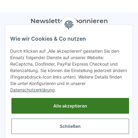
Newsletter Abonnieren
Bitte sendet mir entsprechend eurer
Datenschutzerklärung
Wie wir Cookies & Co nutzen
regelmäßig Infos zu euren Aktionen per E-Mail zu.
Durch Klicken auf „Alle akzeptieren“ gestatten Sie den
Abonnieren
Einsatz folgender Dienste auf unserer Website:
ReCaptcha, Doofinder, PayPal Express Checkout und
Spamschutz aktiv
Ratenzahlung. Sie können die Einstellung jederzeit ändern
(Fingerabdruck-Icon links unten). Weitere Details finden
Sie unter
Konfigurieren
und in unserer
Gesetzliche Informationen
Datenschutzerklärung
.
Alle akzeptieren
INFO
Schließen