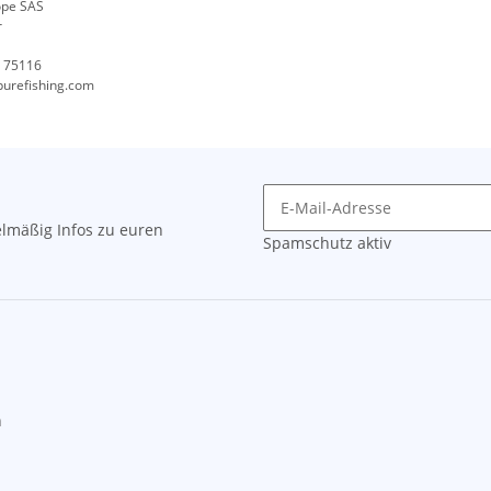
ope SAS
r
, 75116
purefishing.com
lmäßig Infos zu euren
Spamschutz aktiv
n