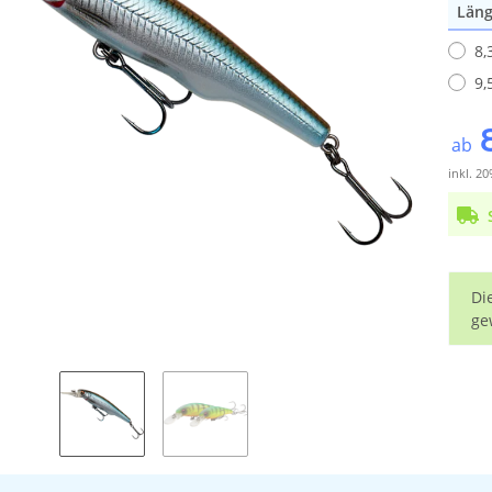
Län
8,
9,
ab
inkl. 20
x
Di
ge