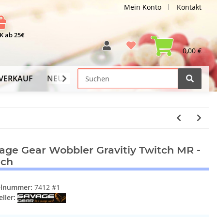
Mein Konto
Kontakt
 ab 25€
0,00 €
VERKAUF
NEU
Versand-Info
age Gear Wobbler Gravitiy Twitch MR -
ach
elnummer:
7412 #1
ller: