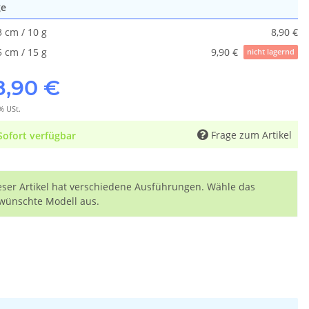
ge
3 cm / 10 g
8,90 €
5 cm / 15 g
9,90 €
nicht lagernd
8,90 €
% USt.
Frage zum Artikel
Sofort verfügbar
eser Artikel hat verschiedene Ausführungen. Wähle das
wünschte Modell aus.