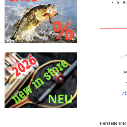
Im Be
Ba
a
Herstellerinf