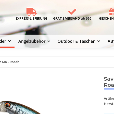
EXPRESS-LIEFERUNG
GRATIS VERSAND ab 69€
GESCHENK
der
Angelzubehör
Outdoor & Taschen
AB
h MR - Roach
Sav
Ro
Artik
Herste