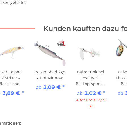
cken getestet
Kunden kauften dazu fo
lzer Colonel
Balzer Shad 2go
Balzer Colonel
Balz
UV Striker -
- Hot Minnow
Reality 3D
Classi
Black Head
Bleikopfspinner
Bac
2,09 €
*
ab
- Silber
3,89 €
*
2,02 €
*
b
ab
ab
Alter Preis:
2,69
€
ormationen: