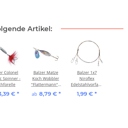
lgende Artikel:
er Colonel
Balzer Matze
Balzer 1x7
c Spinner -
Koch Wobbler
Niroflex
hforelle
"Flattermann" -
Edelstahlvorfach
Weissfisch
mit Snap und
3,39 €
*
8,79 €
*
1,99 €
*
ab
Tonne 25 cm