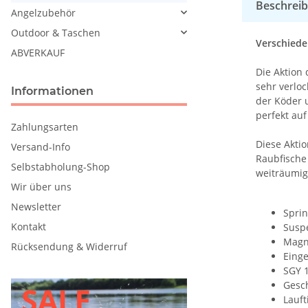
Beschrei
Angelzubehör
Outdoor & Taschen
Verschiede
ABVERKAUF
Die Aktion
sehr verloc
Informationen
der Köder u
perfekt auf
Zahlungsarten
Diese Akti
Versand-Info
Raubfische
Selbstabholung-Shop
weiträumige
Wir über uns
Newsletter
Sprin
Kontakt
Suspe
Magn
Rücksendung & Widerruf
Eing
SGY 1
Gesc
Lauft