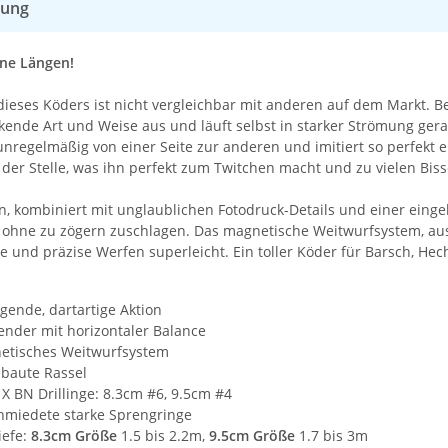
bung
ne Längen!
 dieses Köders ist nicht vergleichbar mit anderen auf dem Markt. 
kende Art und Weise aus und läuft selbst in starker Strömung gera
nregelmäßig von einer Seite zur anderen und imitiert so perfekt e
 der Stelle, was ihn perfekt zum Twitchen macht und zu vielen Biss
on, kombiniert mit unglaublichen Fotodruck-Details und einer ein
 ohne zu zögern zuschlagen. Das magnetische Weitwurfsystem, aus
 und präzise Werfen superleicht. Ein toller Köder für Barsch, Hech
gende, dartartige Aktion
nder mit horizontaler Balance
etisches Weitwurfsystem
ebaute Rassel
X BN Drillinge: 8.3cm #6, 9.5cm #4
hmiedete starke Sprengringe
iefe:
8.3cm Größe
1.5 bis 2.2m,
9.5cm Größe
1.7 bis 3m