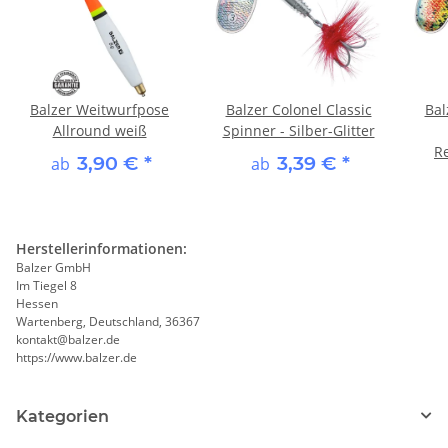
Balzer Weitwurfpose
Balzer Colonel Classic
Bal
Allround weiß
Spinner - Silber-Glitter
R
3,90 €
*
3,39 €
*
ab
ab
Herstellerinformationen:
Balzer GmbH
Im Tiegel 8
Hessen
Wartenberg, Deutschland, 36367
kontakt@balzer.de
https://www.balzer.de
Kategorien