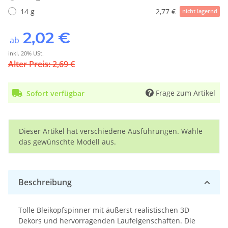
14 g
2,77 €
nicht lagernd
2,02 €
ab
inkl. 20% USt.
Alter Preis: 2,69 €
Frage zum Artikel
Sofort verfügbar
x
Dieser Artikel hat verschiedene Ausführungen. Wähle
das gewünschte Modell aus.
Beschreibung
Tolle Bleikopfspinner mit äußerst realistischen 3D
Dekors und hervorragenden Laufeigenschaften. Die