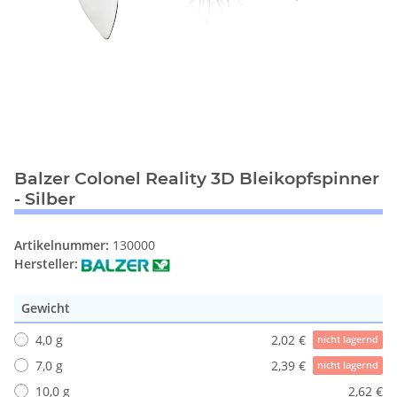
Balzer Colonel Reality 3D Bleikopfspinner
- Silber
Artikelnummer:
130000
Hersteller:
Gewicht
4,0 g
2,02 €
nicht lagernd
7,0 g
2,39 €
nicht lagernd
10,0 g
2,62 €