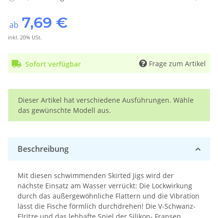
7,69 €
ab
inkl. 20% USt.
Frage zum Artikel
Sofort verfügbar
x
Dieser Artikel hat verschiedene Ausführungen. Wähle
das gewünschte Modell aus.
Beschreibung
Mit diesen schwimmenden Skirted Jigs wird der
nächste Einsatz am Wasser verrückt: Die Lockwirkung
durch das außergewöhnliche Flattern und die Vibration
lässt die Fische förmlich durchdrehen! Die V-Schwanz-
Elritze und das lebhafte Spiel der Silikon- Fransen