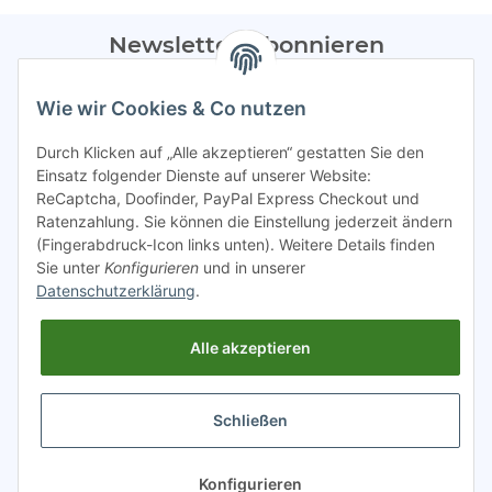
Newsletter Abonnieren
Bitte sendet mir entsprechend eurer
Datenschutzerklärung
Wie wir Cookies & Co nutzen
regelmäßig Infos zu euren Aktionen per E-Mail zu.
Durch Klicken auf „Alle akzeptieren“ gestatten Sie den
Abonnieren
Einsatz folgender Dienste auf unserer Website:
ReCaptcha, Doofinder, PayPal Express Checkout und
Spamschutz aktiv
Ratenzahlung. Sie können die Einstellung jederzeit ändern
(Fingerabdruck-Icon links unten). Weitere Details finden
Sie unter
Konfigurieren
und in unserer
Gesetzliche Informationen
Datenschutzerklärung
.
Alle akzeptieren
INFO
Schließen
* Alle Preise inkl. gesetzlicher USt.
Konfigurieren