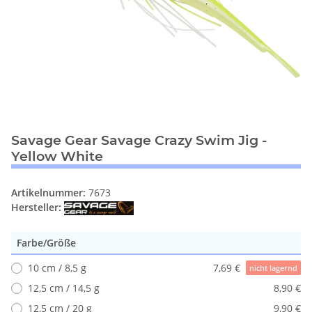
Savage Gear Savage Crazy Swim Jig -
Yellow White
Artikelnummer:
7673
Hersteller:
Farbe/Größe
10 cm / 8,5 g
7,69 €
nicht lagernd
12,5 cm / 14,5 g
8,90 €
12,5 cm / 20 g
9,90 €