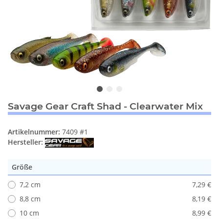
Savage Gear Craft Shad - Clearwater Mix
Artikelnummer:
7409 #1
Hersteller:
Größe
7,2 cm
7,29 €
8,8 cm
8,19 €
10 cm
8,99 €