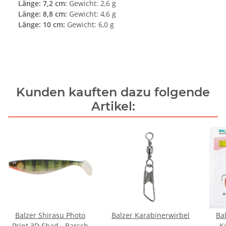
Länge: 7,2 cm:
Gewicht: 2,6 g
Länge: 8,8 cm:
Gewicht: 4,6 g
Länge: 10 cm:
Gewicht: 6,0 g
Kunden kauften dazu folgende
Artikel:
Balzer Shirasu Photo
Balzer Karabinerwirbel
Ba
Print 3D Shad - Barsch
K