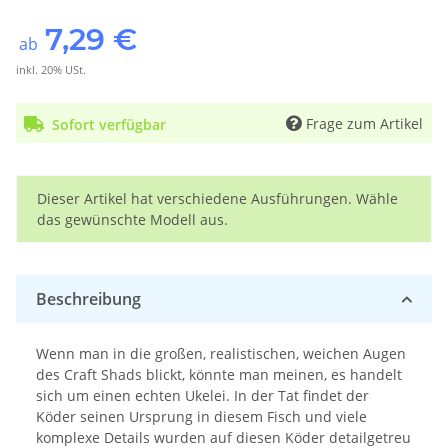
7,29 €
ab
inkl. 20% USt.
Frage zum Artikel
Sofort verfügbar
x
Dieser Artikel hat verschiedene Ausführungen. Wähle
das gewünschte Modell aus.
Beschreibung
Wenn man in die großen, realistischen, weichen Augen
des Craft Shads blickt, könnte man meinen, es handelt
sich um einen echten Ukelei. In der Tat findet der
Köder seinen Ursprung in diesem Fisch und viele
komplexe Details wurden auf diesen Köder detailgetreu