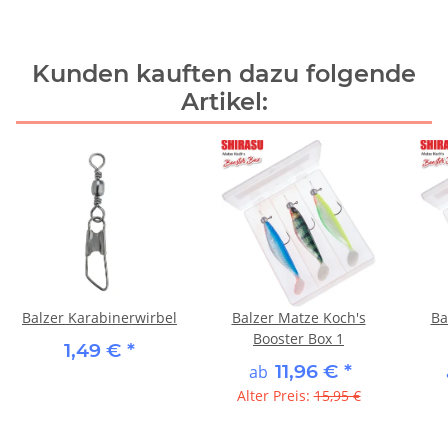
Kunden kauften dazu folgende
Artikel:
Balzer Karabinerwirbel
Balzer Matze Koch's
Ba
Booster Box 1
1,49 €
*
11,96 €
*
ab
Alter Preis:
15,95 €