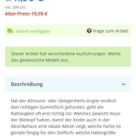
inkl. 20% USt.
Alter Preis: 15,95 €
Frage zum Artikel
Sofort verfügbar
x
Dieser Artikel hat verschiedene Ausführungen. Wähle
das gewünschte Modell aus.
Beschreibung
Hat der Allround- oder Gelegenheits-Angler endlich
den richtigen Gummifisch gefunden, geht die
Ratlosigkeit oft erst richtig los: Welches Gewicht muss
der Bleikopf haben, damit der Köder auch in der
Absinkphase eine ideale Aktion zeigt, welche Farbe ist
gerade fängig für den Zielfisch, welche Hakengröße