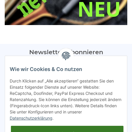
Newsletter Abonnieren
Bitte sendet mir entsprechend eurer
Datenschutzerklärung
Wie wir Cookies & Co nutzen
regelmäßig Infos zu euren Aktionen per E-Mail zu.
Durch Klicken auf „Alle akzeptieren“ gestatten Sie den
Abonnieren
Einsatz folgender Dienste auf unserer Website:
ReCaptcha, Doofinder, PayPal Express Checkout und
Spamschutz aktiv
Ratenzahlung. Sie können die Einstellung jederzeit ändern
(Fingerabdruck-Icon links unten). Weitere Details finden
Sie unter
Konfigurieren
und in unserer
Gesetzliche Informationen
Datenschutzerklärung
.