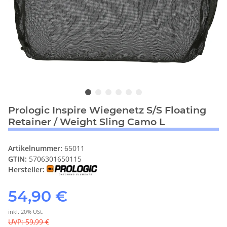
Prologic Inspire Wiegenetz S/S Floating
Retainer / Weight Sling Camo L
Artikelnummer:
65011
GTIN:
5706301650115
Hersteller:
54,90 €
inkl. 20% USt.
UVP
:
59,99 €