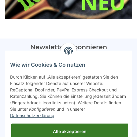
Newsletter Abonnieren
Bitte sendet mir entsprechend eurer
Datenschutzerklärung
Wie wir Cookies & Co nutzen
regelmäßig Infos zu euren Aktionen per E-Mail zu.
Durch Klicken auf „Alle akzeptieren“ gestatten Sie den
Abonnieren
Einsatz folgender Dienste auf unserer Website:
ReCaptcha, Doofinder, PayPal Express Checkout und
Spamschutz aktiv
Ratenzahlung. Sie können die Einstellung jederzeit ändern
(Fingerabdruck-Icon links unten). Weitere Details finden
Sie unter
Konfigurieren
und in unserer
Gesetzliche Informationen
Datenschutzerklärung
.
Alle akzeptieren
INFO