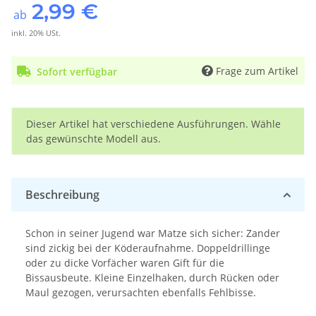
2,99 €
ab
inkl. 20% USt.
Frage zum Artikel
Sofort verfügbar
x
Dieser Artikel hat verschiedene Ausführungen. Wähle
das gewünschte Modell aus.
Beschreibung
Schon in seiner Jugend war Matze sich sicher: Zander
sind zickig bei der Köderaufnahme. Doppeldrillinge
oder zu dicke Vorfächer waren Gift für die
Bissausbeute. Kleine Einzelhaken, durch Rücken oder
Maul gezogen, verursachten ebenfalls Fehlbisse.