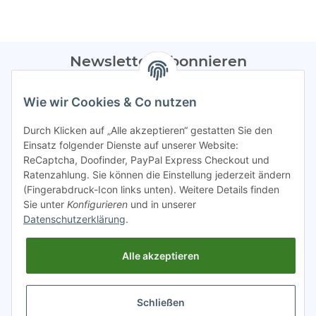
Newsletter Abonnieren
Bitte sendet mir entsprechend eurer
Datenschutzerklärung
Wie wir Cookies & Co nutzen
regelmäßig Infos zu euren Aktionen per E-Mail zu.
Durch Klicken auf „Alle akzeptieren“ gestatten Sie den
Abonnieren
Einsatz folgender Dienste auf unserer Website:
ReCaptcha, Doofinder, PayPal Express Checkout und
Spamschutz aktiv
Ratenzahlung. Sie können die Einstellung jederzeit ändern
(Fingerabdruck-Icon links unten). Weitere Details finden
Sie unter
Konfigurieren
und in unserer
Gesetzliche Informationen
Datenschutzerklärung
.
Alle akzeptieren
INFO
Schließen