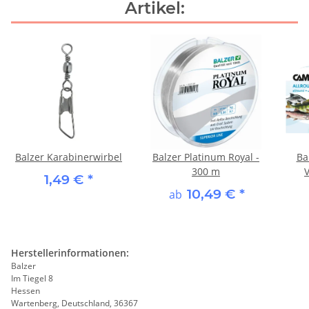
Artikel:
Balzer Karabinerwirbel
Balzer Platinum Royal -
Ba
300 m
1,49 €
*
10,49 €
*
ab
Herstellerinformationen:
Balzer
Im Tiegel 8
Hessen
Wartenberg, Deutschland, 36367