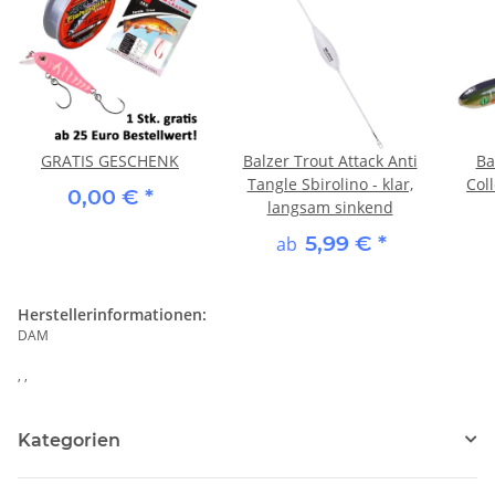
GRATIS GESCHENK
Balzer Trout Attack Anti
Ba
Tangle Sbirolino - klar,
Coll
0,00 €
*
langsam sinkend
5,99 €
*
ab
Herstellerinformationen:
DAM
, ,
Kategorien