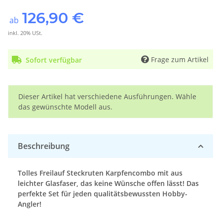
126,90 €
ab
inkl. 20% USt.
Frage zum Artikel
Sofort verfügbar
x
Dieser Artikel hat verschiedene Ausführungen. Wähle
das gewünschte Modell aus.
Beschreibung
Tolles Freilauf Steckruten Karpfencombo mit aus
leichter Glasfaser, das keine Wünsche offen lässt! Das
perfekte Set für jeden qualitätsbewussten Hobby-
Angler!