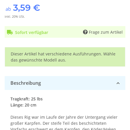
3,59 €
ab
inkl. 20% USt.
Frage zum Artikel
Sofort verfügbar
x
Dieser Artikel hat verschiedene Ausführungen. Wähle
das gewünschte Modell aus.
Beschreibung
Tragkraft: 25 lbs
Länge: 20 cm
Dieses Rig war im Laufe der Jahre der Untergang vieler
großer Karpfen. Der steife Teil des beschichteten
Vorfachs erschwert es dem Karpfen, den Köder/Haken