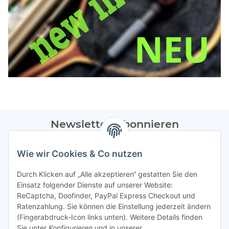
Newsletter Abonnieren
Bitte sendet mir entsprechend eurer
Datenschutzerklärung
Wie wir Cookies & Co nutzen
regelmäßig Infos zu euren Aktionen per E-Mail zu.
Durch Klicken auf „Alle akzeptieren“ gestatten Sie den
Abonnieren
Einsatz folgender Dienste auf unserer Website:
ReCaptcha, Doofinder, PayPal Express Checkout und
Spamschutz aktiv
Ratenzahlung. Sie können die Einstellung jederzeit ändern
(Fingerabdruck-Icon links unten). Weitere Details finden
Sie unter
Konfigurieren
und in unserer