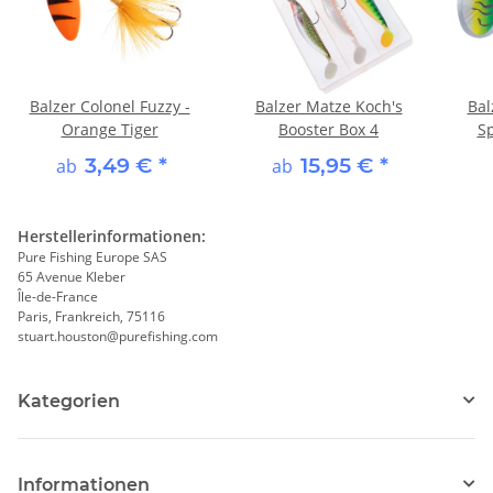
Balzer Colonel Fuzzy -
Balzer Matze Koch's
Bal
Orange Tiger
Booster Box 4
Sp
3,49 €
*
15,95 €
*
ab
ab
Herstellerinformationen:
Pure Fishing Europe SAS
65 Avenue Kleber
Île-de-France
Paris, Frankreich, 75116
stuart.houston@purefishing.com
Kategorien
Informationen