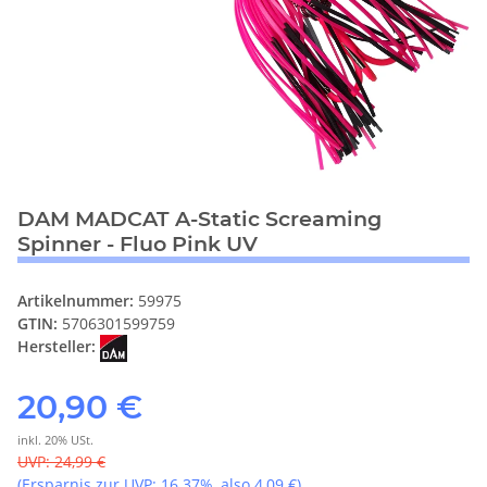
DAM MADCAT A-Static Screaming
Spinner - Fluo Pink UV
Artikelnummer:
59975
GTIN:
5706301599759
Hersteller:
20,90 €
inkl. 20% USt.
UVP
:
24,99 €
(Ersparnis zur UVP:
16.37%
, also
4,09 €
)