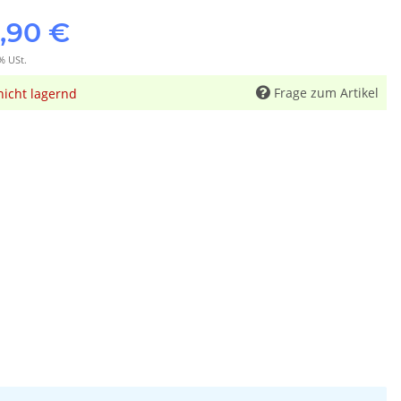
,90 €
% USt.
Frage zum Artikel
nicht lagernd