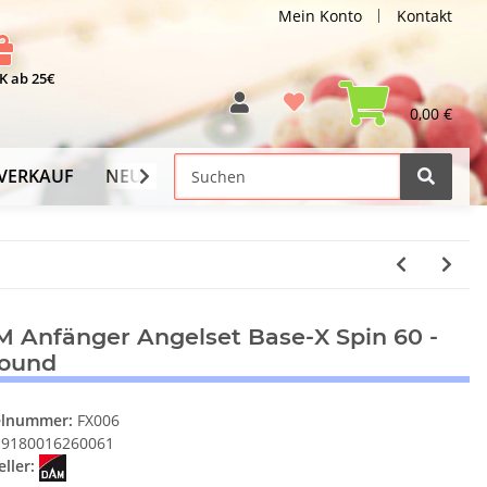
Mein Konto
Kontakt
 ab 25€
0,00 €
VERKAUF
NEU
Versand-Info
 Anfänger Angelset Base-X Spin 60 -
round
elnummer:
FX006
9180016260061
ller: