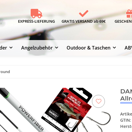
EXPRESS-LIEFERUNG
GRATIS VERSAND ab 69€
GESCHENK
der
Angelzubehör
Outdoor & Taschen
AB
lround
DAM
All
Artik
GTIN:
Herste