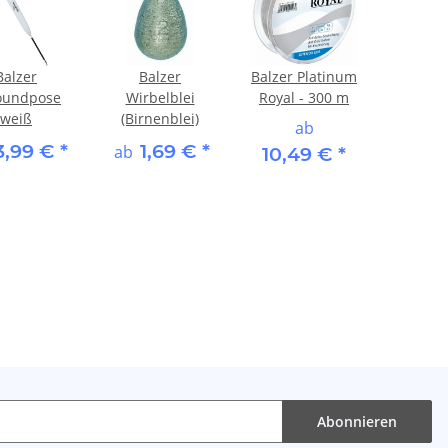
Balzer
Balzer
Balzer Platinum
roundpose
Wirbelblei
Royal - 300 m
weiß
(Birnenblei)
ab
3,99 €
*
1,69 €
*
ab
10,49 €
*
Abonnieren