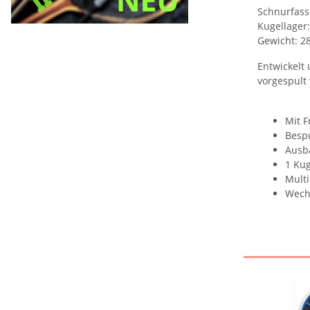
Schnurfass
Kugellager:
Gewicht: 2
Entwickelt 
vorgespult
Mit 
Bespu
Ausba
1 Kug
Mult
Wechs