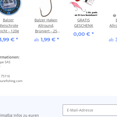
Balzer
Balzer Haken
GRATIS
Bleischrote
Allround,
GESCHENK
All
eicht - 120g
Brüniert - 25
0,00 €
*
Stk.
3,99 €
*
1,99 €
*
ab
ab
ormationen:
ope SAS
r
, 75116
purefishing.com
lmäßig Infos zu euren