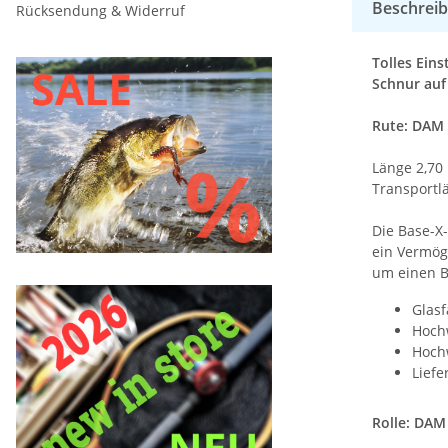
Beschrei
Rücksendung & Widerruf
Tolles Ein
Schnur auf
Rute: DAM 
Länge 2,70 
Transportlä
Die Base-X-
ein Vermög
um einen B
Glasf
Hochw
Hochw
Liefe
Rolle: DAM