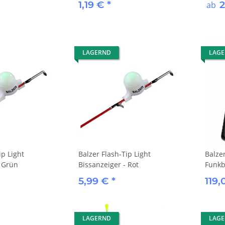
1,19 €
*
2
ab
LAGERND
LAG
ip Light
Balzer Flash-Tip Light
Balze
- Grün
Bissanzeiger - Rot
Funkb
5,99 €
*
119
LAGERND
LAG