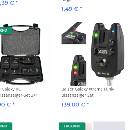
,39 €
*
1,49 €
*
ERND
r Galaxy RC
Balzer Galaxy Xtreme Funk-
issanzeiger-Set 3+1
Bissanzeiger Set
,00 €
*
139,00 €
*
ERND
LAGERND