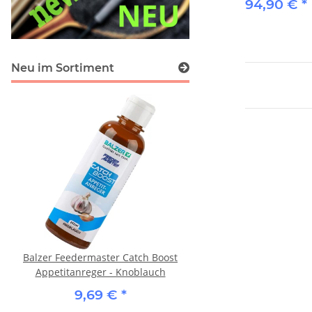
94,90 €
*
Neu im Sortiment
Balzer Feedermaster Catch Boost
Balzer Iron Line 8 Bait
Appetitanreger - Knoblauch
19,59 €
*
9,69 €
*