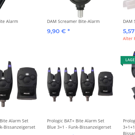
*
Alter Preis:
4,99 €
 €
ite Alarm
DAM Screamer Bite-Alarm
DAM S
9,90 €
*
5,5
Alter 
LAG
Bite Alarm Set
Prologic BAT+ Bite Alarm Set
Prolog
nk-Bissanzeigerset
Blue 3+1 - Funk-Bissanzeigerset
3+1+1
Bissa