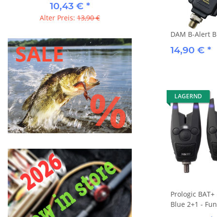
10,43 €
*
6,23 €
ab
Alter Preis:
13,90 €
Alter Preis:
8,90
DAM B-Alert B
14,90 €
*
LAGERND
Prologic BAT+ 
Blue 2+1 - Fu