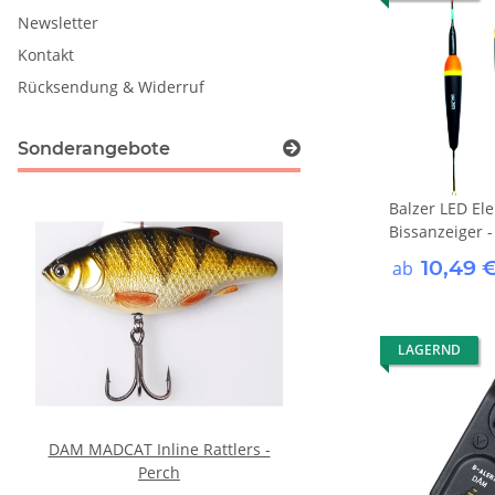
Newsletter
Kontakt
Rücksendung & Widerruf
Sonderangebote
Balzer LED El
Bissanzeiger -
10,49 
ab
LAGERND
DAM MADCAT Inline Rattlers -
DAM MADCAT Jighead
Perch
Willow Blade