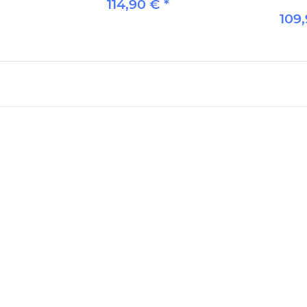
114,90 €
*
109
cast 150 m
Balzer Matze Koch Space Runner
BT-I 6000 - Bluetooth
Freilaufrolle
74,90 €
*
ab