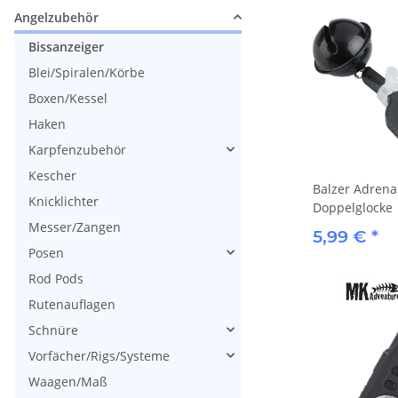
Angelzubehör
Bissanzeiger
Blei/Spiralen/Körbe
Boxen/Kessel
Haken
Karpfenzubehör
Kescher
Balzer Adrena
Knicklichter
Doppelglocke
Messer/Zangen
5,99 €
*
Posen
Rod Pods
Rutenauflagen
Schnüre
Vorfächer/Rigs/Systeme
Waagen/Maß