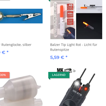
 Rutenglocke, silber
Balzer Tip Light Rot - Licht für
Rutenspitze
9 €
*
5,59 €
*
 30%
LAGERND