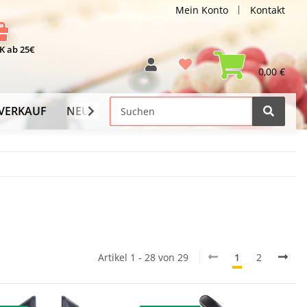
Mein Konto
Kontakt
 ab 25€
0,00 €
VERKAUF
NEU
Versand-Info
Artikel 1 - 28 von 29
1
2