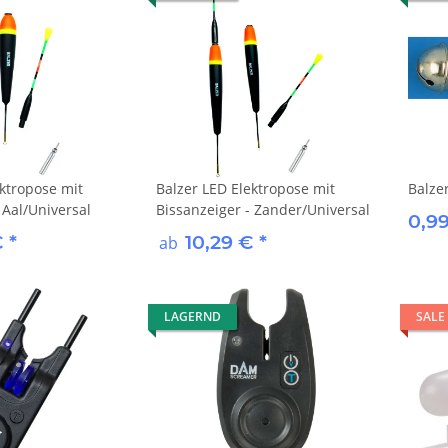
ektropose mit
Balzer LED Elektropose mit
Balzer
 Aal/Universal
Bissanzeiger - Zander/Universal
0,9
€
*
10,29 €
*
ab
LAGERND
SALE
s with
DAM MAD Line Aligner Brown
3,49 €
*