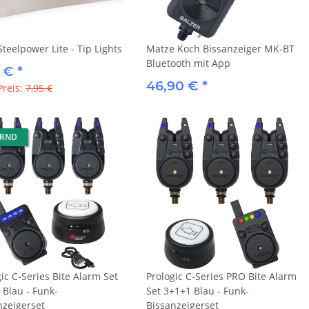
teelpower Lite - Tip Lights
Matze Koch Bissanzeiger MK-BT
Bluetooth mit App
7 €
*
46,90 €
*
Preis:
7,95 €
ERND
ic C-Series Bite Alarm Set
Prologic C-Series PRO Bite Alarm
 Blau - Funk-
Set 3+1+1 Blau - Funk-
nzeigerset
Bissanzeigerset