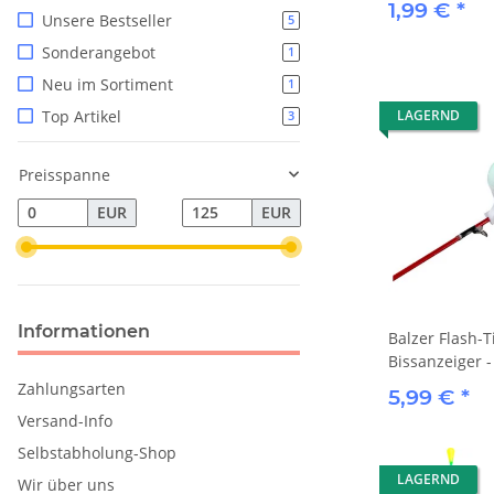
1,99 €
*
Unsere Bestseller
5
Sonderangebot
1
Neu im Sortiment
1
LAGERND
Top Artikel
3
Preisspanne
EUR
EUR
Informationen
Balzer Flash-T
Bissanzeiger 
Zahlungsarten
5,99 €
*
Versand-Info
Selbstabholung-Shop
LAGERND
Wir über uns