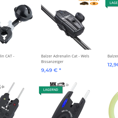
LAG
lin CAT -
Balzer Adrenalin Cat - Wels
Balze
Bissanzeiger
12,
9,49 €
*
LAGERND