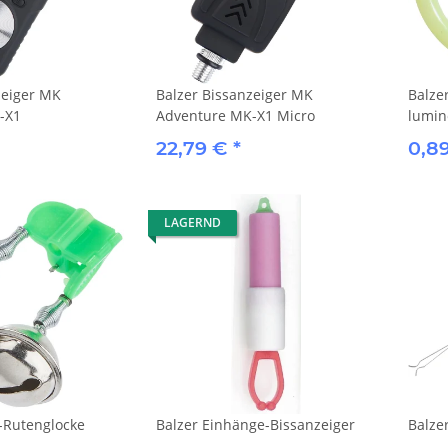
zeiger MK
Balzer Bissanzeiger MK
Balze
-X1
Adventure MK-X1 Micro
lumin
22,79 €
*
0,8
LAGERND
-Rutenglocke
Balzer Einhänge-Bissanzeiger
Balze