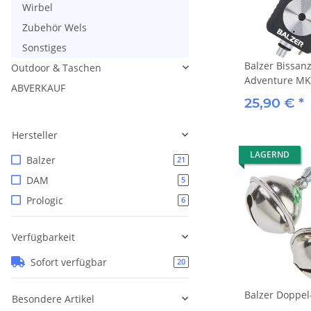
Wirbel
Zubehör Wels
Sonstiges
Balzer Bissan
Outdoor & Taschen
Adventure MK
ABVERKAUF
25,90 €
*
Hersteller
LAGERND
Balzer
21
DAM
5
Prologic
6
Verfügbarkeit
Sofort verfügbar
20
Balzer Doppel
Besondere Artikel