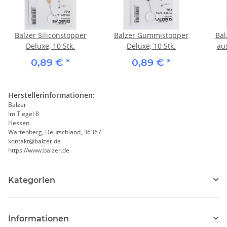
Balzer Siliconstopper
Balzer Gummistopper
Bal
Deluxe, 10 Stk.
Deluxe, 10 Stk.
aus
0,89 €
*
0,89 €
*
Herstellerinformationen:
Balzer
Im Tiegel 8
Hessen
Wartenberg, Deutschland, 36367
kontakt@balzer.de
https://www.balzer.de
Kategorien
Informationen