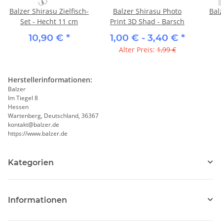
Balzer Shirasu Zielfisch-
Balzer Shirasu Photo
Bal
Set - Hecht 11 cm
Print 3D Shad - Barsch
10,90 €
*
1,00 € -
3,40 €
*
Alter Preis:
1,99 €
Herstellerinformationen:
Balzer
Im Tiegel 8
Hessen
Wartenberg, Deutschland, 36367
kontakt@balzer.de
https://www.balzer.de
Kategorien
Informationen