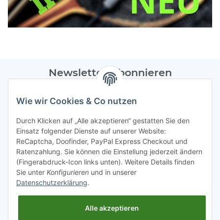
Newsletter Abonnieren
Bitte sendet mir entsprechend eurer
Datenschutzerklärung
Wie wir Cookies & Co nutzen
regelmäßig Infos zu euren Aktionen per E-Mail zu.
Durch Klicken auf „Alle akzeptieren“ gestatten Sie den
Abonnieren
Einsatz folgender Dienste auf unserer Website:
ReCaptcha, Doofinder, PayPal Express Checkout und
Spamschutz aktiv
Ratenzahlung. Sie können die Einstellung jederzeit ändern
(Fingerabdruck-Icon links unten). Weitere Details finden
Sie unter
Konfigurieren
und in unserer
Gesetzliche Informationen
Datenschutzerklärung
.
Alle akzeptieren
INFO