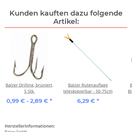
Kunden kauften dazu folgende
Artikel:
Balzer Drilling, brüniert,
Balzer Rutenauflage
B
5 Stk.
teleskopierbar - 50-75cm
B
0,99 € -
2,89 €
*
6,29 €
*
Herstellerinformationen:
Balzer GmbH