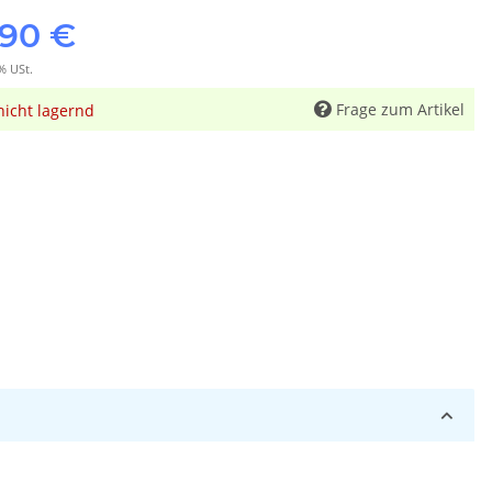
,90 €
% USt.
Frage zum Artikel
nicht lagernd