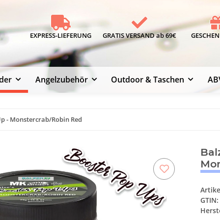
EXPRESS-LIEFERUNG
GRATIS VERSAND ab 69€
GESCHENK
der
Angelzubehör
Outdoor & Taschen
AB
Up - Monstercrab/Robin Red
Bal
Mon
Artik
GTIN:
Herste