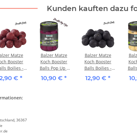
Kunden kauften dazu fo
alzer Matze
Balzer Matze
Balzer Matze
Bal
och Booster
Koch Booster
Koch Booster
Koc
lls Boilies -
Balls Pop Up -
Balls Boilies -
Ball
sche/Waldhonig
Kirsche/Waldhonig
Monstercrab/Robin
Lebe
12,90 €
*
10,90 €
*
12,90 €
*
10
Red
ormationen:
tschland, 36367
de
er.de