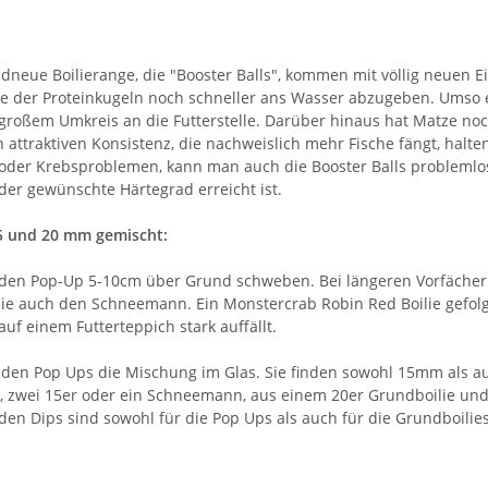
neue Boilierange, die "Booster Balls", kommen mit völlig neuen Ei
fe der Proteinkugeln noch schneller ans Wasser abzugeben. Umso ef
 großem Umkreis an die Futterstelle. Darüber hinaus hat Matze noc
 attraktiven Konsistenz, die nachweislich mehr Fische fängt, halt
 oder Krebsproblemen, kann man auch die Booster Balls problemlos 
 der gewünschte Härtegrad erreicht ist.
5 und 20 mm gemischt:
 den Pop-Up 5-10cm über Grund schweben. Bei längeren Vorfächer
sie auch den Schneemann. Ein Monstercrab Robin Red Boilie gefolg
auf einem Futterteppich stark auffällt.
i den Pop Ups die Mischung im Glas. Sie finden sowohl 15mm als au
r, zwei 15er oder ein Schneemann, aus einem 20er Grundboilie und 
den Dips sind sowohl für die Pop Ups als auch für die Grundboilie