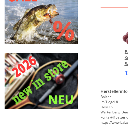
B
K
Ba
Kir
Herstellerinf
Balzer
Im Tiegel 8
Hessen
Wartenberg, Deu
kontakt@balzer.
https://www.balz