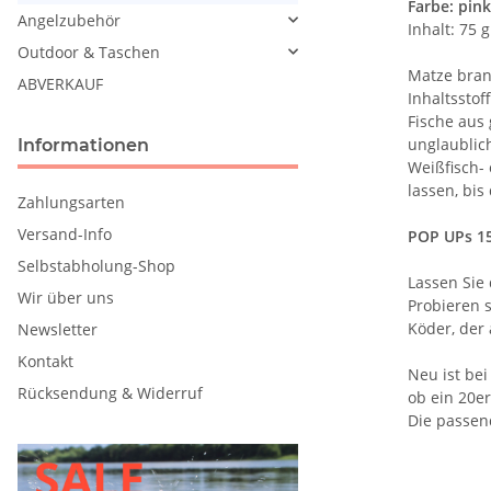
Farbe: pink
Angelzubehör
Inhalt: 75 g
Outdoor & Taschen
Matze brand
ABVERKAUF
Inhaltsstof
Fische aus
unglaublich
Informationen
Weißfisch-
lassen, bis
Zahlungsarten
Versand-Info
POP UPs 1
Selbstabholung-Shop
Lassen Sie
Wir über uns
Probieren 
Köder, der 
Newsletter
Kontakt
Neu ist be
Rücksendung & Widerruf
ob ein 20e
Die passen