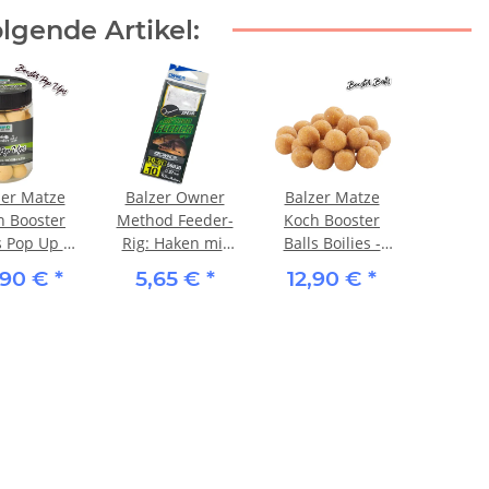
lgende Artikel:
zer Matze
Balzer Owner
Balzer Matze
h Booster
Method Feeder-
Koch Booster
s Pop Up -
Rig: Haken mit
Balls Boilies -
r/Muschel
Speer
Kartoffel/Mais
,90 €
*
5,65 €
*
12,90 €
*
(Schonhaken)