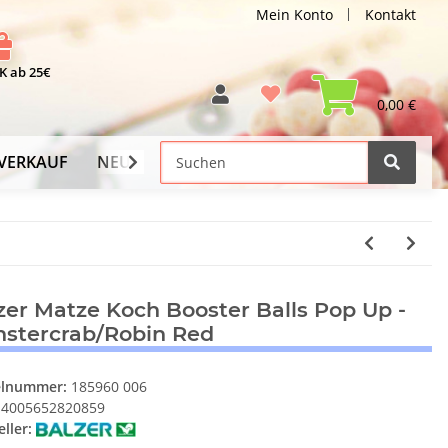
Mein Konto
Kontakt
 ab 25€
0,00 €
VERKAUF
NEU
Versand-Info
zer Matze Koch Booster Balls Pop Up -
stercrab/Robin Red
elnummer:
185960 006
4005652820859
ller: