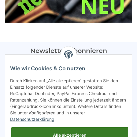
Newsletter Abonnieren
Bitte sendet mir entsprechend eurer
Datenschutzerklärung
Wie wir Cookies & Co nutzen
regelmäßig Infos zu euren Aktionen per E-Mail zu.
Durch Klicken auf „Alle akzeptieren“ gestatten Sie den
Abonnieren
Einsatz folgender Dienste auf unserer Website:
ReCaptcha, Doofinder, PayPal Express Checkout und
Spamschutz aktiv
Ratenzahlung. Sie können die Einstellung jederzeit ändern
(Fingerabdruck-Icon links unten). Weitere Details finden
Sie unter
Konfigurieren
und in unserer
Gesetzliche Informationen
Datenschutzerklärung
.
Alle akzeptieren